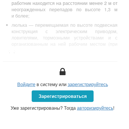
работник находится на расстоянии менее 2 м от
неогражденных перепадов по высоте 1,3 м
и более;
люлька — перемещаемая по высоте подвесная
конструкция с электрическим приводом,
ловителями, тормозными устройствами и с
организованным на ней рабочим местом (при
строительно-монтажных работах применяются
<...>
также люльки с ручным приводом, например,
люльки — тележки монтажные для работы на
проводах воздушных линий и другие).
Войдите
в систему или
зарегистрируйтесь
Зарегистрироваться
Уже зарегистрированы? Тогда
авторизируйтесь
!