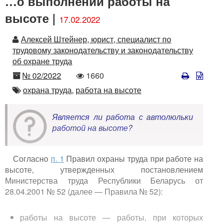
…о выполнении работы на
высоте |
17.02.2022
Автор
Алексей Штейнер, юрист, специалист по
трудовому законодательству и законодательству
об охране труда
Номер
Количество
№ 02/2022
1660
просмотров
Автор
охрана труда,
работа на высоте
Является ли работа с автолюльки
работой на высоте?
Согласно
п. 1
Правил охраны труда при работе на
высоте, утвержденных постановлением
Министерства труда Республики Беларусь от
28.04.2001 № 52 (далее — Правила № 52):
работы на высоте — работы, при которых