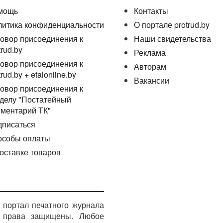
мощь
Контакты
литика конфиденциальности
О портале protrud.by
овор присоединения к
Наши свидетельства
trud.by
Реклама
овор присоединения к
Авторам
trud.by + etalonline.by
Вакансии
овор присоединения к
делу "Постатейный
ментарий ТК"
дписаться
особы оплаты
оставке товаров
портал печатного журнала
е права защищены. Любое