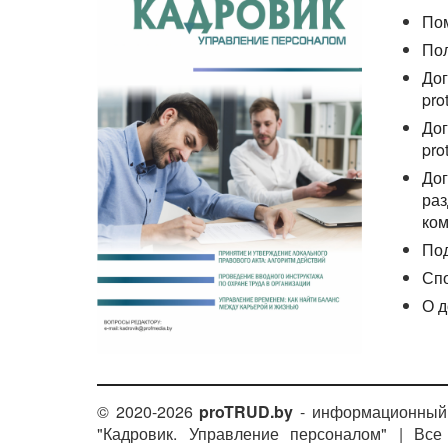
По
По
Дог
pro
Дог
pro
Дог
раз
ком
По
Сп
О д
© 2020-2026
proTRUD.by
- информационный 
"Кадровик. Управление персоналом" | Вс