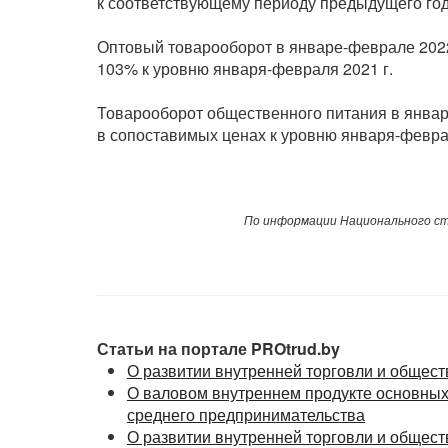
к соответствующему периоду предыдущего год
Оптовый товарооборот в январе-феврале 2022 
103% к уровню января-февраля 2021 г.
Товарооборот общественного питания в январе
в сопоставимых ценах к уровню января-феврал
По информации Национального ст
Статьи на портале PROtrud.by
О развитии внутренней торговли и общест
О валовом внутреннем продукте основных 
среднего предпринимательства
О развитии внутренней торговли и обществ