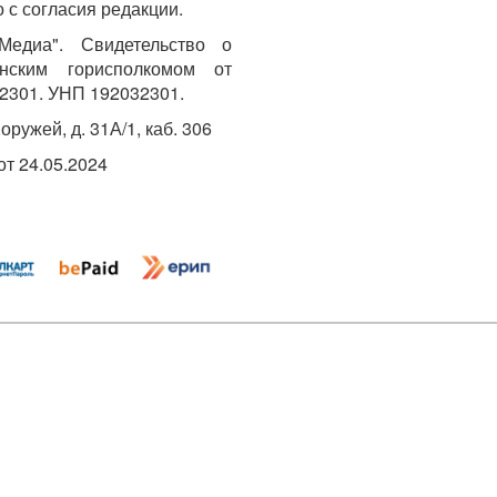
 с согласия редакции.
едиа". Свидетельство о
инским горисполкомом от
2301. УНП 192032301.
Хоружей, д. 31А/1, каб. 306
т 24.05.2024