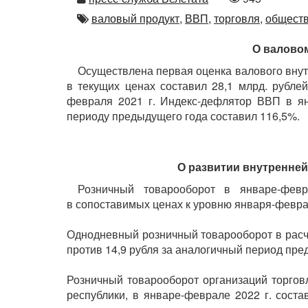
просмотров
Автор
валовый продукт,
ВВП,
торговля,
обществ
О валово
Осуществлена первая оценка валового внут
в текущих ценах составил 28,1 млрд. рубле
февраля 2021 г. Индекс-дефлятор ВВП в ян
периоду предыдущего года составил 116,5%.
О развитии внутренней
Розничный товарооборот в январе-фев
в сопоставимых ценах к уровню января-феврал
Однодневный розничный товарооборот в расче
против 14,9 рубля за аналогичный период пре
Розничный товарооборот организаций торгов
республики, в январе-феврале 2022 г. соста