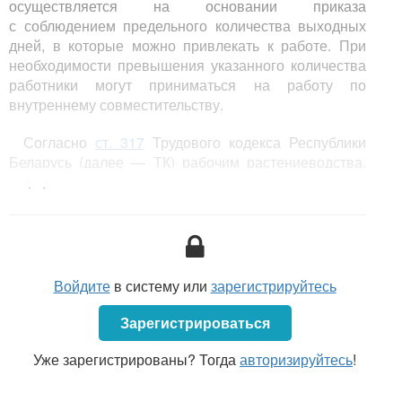
осуществляется на основании приказа
с соблюдением предельного количества выходных
дней, в которые можно привлекать к работе. При
необходимости превышения указанного количества
работники могут приниматься на работу по
внутреннему совместительству.
Согласно
ст. 317
Трудового кодекса Республики
Беларусь (далее — ТК) рабочим растениеводства,
организаций сельского хозяйства устанавливается
<...>
суммированный учет рабочего времени за годовой
учетный период (календарный или расчетный год),
при котором наниматель вправе:
Войдите
в систему или
зарегистрируйтесь
Зарегистрироваться
Уже зарегистрированы? Тогда
авторизируйтесь
!