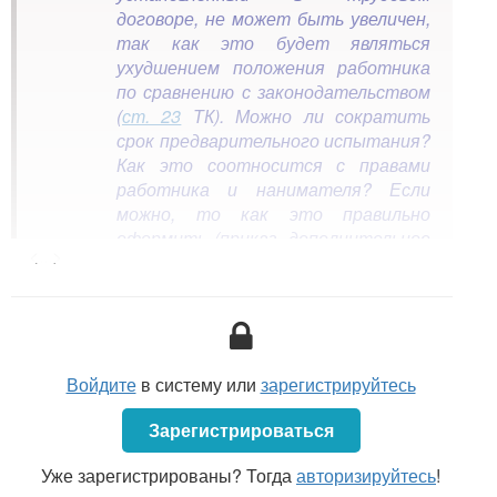
договоре, не может быть увеличен,
так как это будет являться
ухудшением положения работника
по сравнению с законодательством
(
ст. 23
ТК). Можно ли сократить
срок предварительного испытания?
Как это соотносится с правами
работника и нанимателя? Если
можно, то как это правильно
оформить (приказ, дополнительное
<...>
соглашение к ТД)?
Согласно ч. 3
ст. 19
ТК срок предварительного
испытания является условием трудового договора.
Трудовой договор может быть изменен в любое
Войдите
в систему или
зарегистрируйтесь
время, но только с согласия сторон, если иное не
предусмотрено ТК (ч. 4
ст. 19
ТК).
Зарегистрироваться
Согласно
Уже зарегистрированы? Тогда
п. 15
ч. 1 ст. 55 ТК при организации труда
авторизируйтесь
!