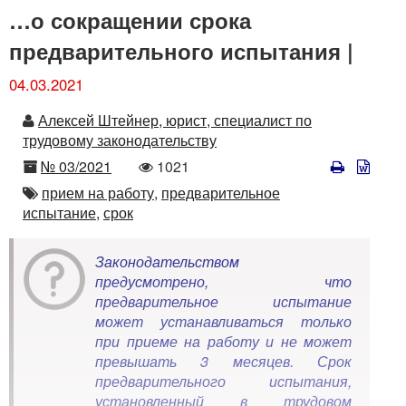
…о сокращении срока
предварительного испытания |
04.03.2021
Автор
Алексей Штейнер, юрист, специалист по
трудовому законодательству
Номер
Количество
№ 03/2021
1021
просмотров
Автор
прием на работу,
предварительное
испытание,
срок
Законодательством
предусмотрено, что
предварительное испытание
может устанавливаться только
при приеме на работу и не может
превышать 3 месяцев. Срок
предварительного испытания,
установленный в трудовом