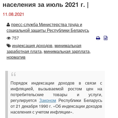
населения за июль 2021 г. |
11.08.2021
Автор
пресс-служба Министерства труда и
социальной защиты Республики Беларусь
Количество
757
просмотров
Автор
индексация доходов,
минимальная
заработная плата,
минимальная зарплата,
норматив
Порядок индексации доходов в связи с
инфляцией, вызываемой ростом цен на
потребительские товары и услуги,
регулируется
Законом
Республики Беларусь
от 21 декабря 1990 г. «Об индексации доходов
населения с учетом инфляции».