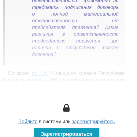
ответственности. Правомерно ли
требовать подписания договора
о полной материальной
ответственности от
председателя правления? Какие
различия в ответственности
председателя правления при
наличии и отсутствии такого
договора?
Согласно
ст. 170
Жилищного кодекса Республики
Беларусь (далее — ЖК) при избрании председателя
<...>
правления товарищества собственников
председатель общего собрания (собрания
уполномоченных) членов организации
собственников заключает с ним трудовой договор
(контракт) в пределах срока, на который он избран.
Председатель правления товарищества
Войдите
в систему или
зарегистрируйтесь
собственников несет полную материальную
ответственность перед организацией собственников
Зарегистрироваться