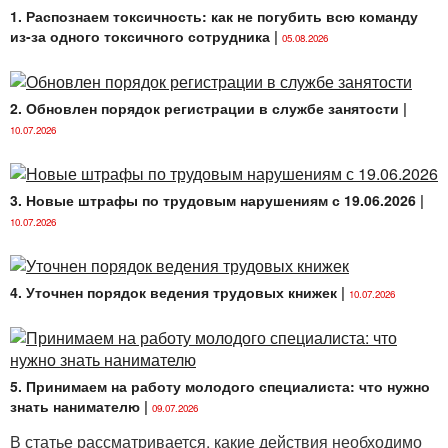
1. Распознаем токсичность: как не погубить всю команду
заключаться письменные договоры о полной
из-за одного токсичного сотрудника
|
индивидуальной материальной ответственности,
05.08.2026
утвержден постановлением Совета Министров
Республики Беларусь от 26.05.2000 № 764 (далее —
Примерный перечень).
2. Обновлен порядок регистрации в службе занятости
|
10.07.2026
3. Новые штрафы по трудовым нарушениям с 19.06.2026
|
10.07.2026
4. Уточнен порядок ведения трудовых книжек
|
10.07.2026
5. Принимаем на работу молодого специалиста: что нужно
знать нанимателю
|
09.07.2026
В статье рассматривается, какие действия необходимо