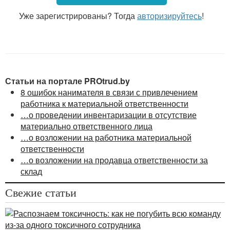
за убытки, причиненные ей в результате его
Уже зарегистрированы? Тогда
авторизируйтесь
!
виновных действий (бездействия) (
ст. 170
ЖК).
Согласно ч. 1
ст. 405
ТК письменные договоры
о полной материальной ответственности могут быть
заключены нанимателем с работниками, достигшими
18 лет, занимающими должности служащих или
Статьи на портале PROtrud.by
выполняющими работы, непосредственно
8 ошибок нанимателя в связи с привлечением
связанные с хранением, обработкой, продажей
работника к материальной ответственности
(отпуском), перевозкой или применением в процессе
…о проведении инвентаризации в отсутствие
производства переданных им ценностей.
материально ответственного лица
…о возложении на работника материальной
Примерный перечень таких должностей служащих
ответственности
и работ, а также примерный договор о полной
…о возложении на продавца ответственности за
индивидуальной материальной ответственности
склад
утверждаются Правительством Республики
Беларусь (ч. 2
ст. 405
ТК).
Свежие статьи
Примерный перечень
должностей служащих
и работ, замещаемых или выполняемых
работниками, с которыми нанимателем могут