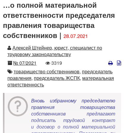
…о полной материальной
ответственности председателя
правления товарищества
собственников |
28.07.2021
Автор
Алексей Штейнер, юрист, специалист по
трудовому законодательству
Номер
Количество
№ 07/2021
3319
просмотров
Автор
товарищество собственников,
председатель
правления,
председатель ЖСПК,
материальная
ответственность
Вновь избранному председателю
правления товарищества
собственников предлагают
подписать трудовой контракт
и договор о полной материальной