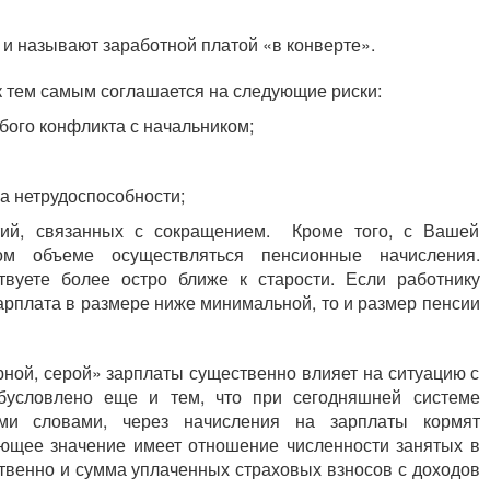
 и называют заработной платой «в конверте».
 тем самым соглашается на следующие риски:
бого конфликта с начальником;
ка нетрудоспособности;
тий, связанных с сокращением. Кроме того, с Вашей
м объеме осуществляться пенсионные начисления.
твуете более остро ближе к старости. Если работнику
арплата в размере ниже минимальной, то и размер пенсии
рной, серой» зарплаты существенно влияет на ситуацию с
бусловлено еще и тем, что при сегодняшней системе
ыми словами, через начисления на зарплаты кормят
шающее значение имеет отношение численности занятых в
твенно и сумма уплаченных страховых взносов с доходов