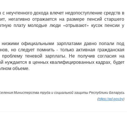
 с неучтенного дохода влечет недопоступление средств в
ит, негативно отражается на размере пенсий старшего
ботную плату молодые люди «отрывают» кусок пенсии у
 с низкими официальными зарплатами давно попали под
ов, но следует помнить - только активная гражданская
 проблему теневой зарплаты. Не получив согласия на
рый нуждается в ценных квалифицированных кадрах, будет
олном объеме.
еления Министерства труда и социальной защиты Республики Беларусь
(
https://ssf.gov.by
)