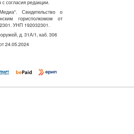
 с согласия редакции.
едиа". Свидетельство о
инским горисполкомом от
2301. УНП 192032301.
Хоружей, д. 31А/1, каб. 306
т 24.05.2024