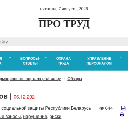
пятница, 7 августа, 2026
ПРО ТРУД
Я
ВОПРОСЫ-
ОХРАНА
УПРАВЛЕНИЕ
А
ОТВЕТЫ
ТРУДА
ПЕРСОНАЛОМ
рмационного портала protrud.by
Обзоры
ов |
06.12.2021
Количеств
 социальной защиты Республики Беларусь
644
просмотро
ые взносы,
нарушение,
риски