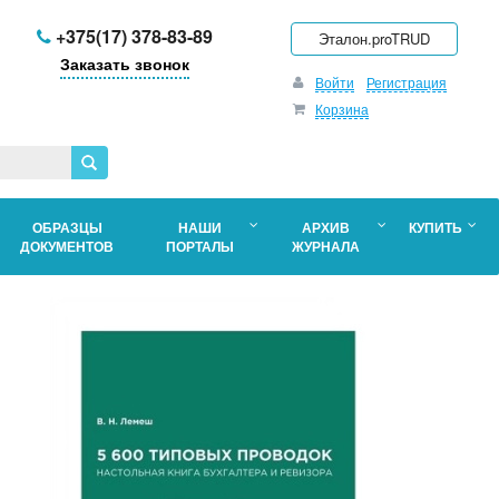
+375(17) 378-83-89
Эталон.proTRUD
Заказать звонок
Войти
Регистрация
Корзина
ОБРАЗЦЫ
НАШИ
АРХИВ
КУПИТЬ
ДОКУМЕНТОВ
ПОРТАЛЫ
ЖУРНАЛА
о
в