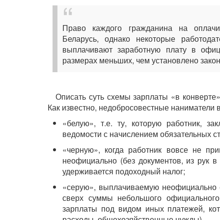
Право каждого гражданина на оплач
Беларусь, однако некоторые работода
выплачивают заработную плату в офи
размерах меньших, чем установлено зако
Описать суть схемы зарплаты «в конверт
Как известно, недобросовестные наниматели 
«белую», т.е. ту, которую работник, з
ведомости с начислением обязательных ст
«черную», когда работник вовсе не пр
неофициально (без документов, из рук в
удерживается подоходный налог;
«серую», выплачиваемую неофициально со
сверх суммы небольшого официального
зарплаты под видом иных платежей, ко
расходы, общехозяйственные нужды).