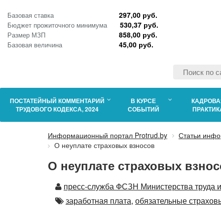
297,00 руб.
Базовая ставка
530,37 руб.
Бюджет прожиточного минимума
858,00 руб.
Размер МЗП
45,00 руб.
Базовая величина
ПОСТАТЕЙНЫЙ КОММЕНТАРИЙ
В КУРСЕ
КАДРОВА
ТРУДОВОГО КОДЕКСА, 2024
СОБЫТИЙ
ПРАКТИК
Информационный портал Protrud.by
Статьи инфо
О неуплате страховых взносов
О неуплате страховых взнос
Автор
пресс-служба ФСЗН Министерства труда и
Автор
заработная плата,
обязательные страхов