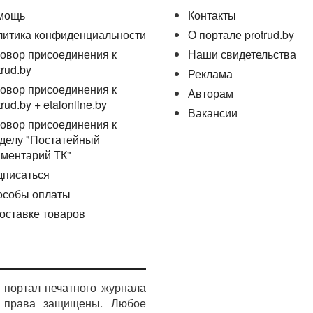
мощь
Контакты
литика конфиденциальности
О портале protrud.by
овор присоединения к
Наши свидетельства
trud.by
Реклама
овор присоединения к
Авторам
trud.by + etalonline.by
Вакансии
овор присоединения к
делу "Постатейный
ментарий ТК"
дписаться
особы оплаты
оставке товаров
портал печатного журнала
е права защищены. Любое