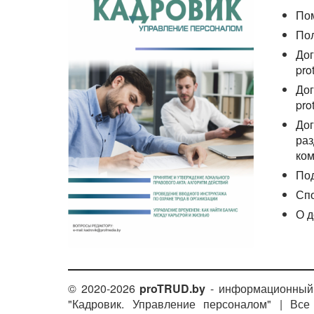
По
По
Дог
pro
Дог
pro
Дог
раз
ком
По
Сп
О д
© 2020-2026
proTRUD.by
- информационный 
"Кадровик. Управление персоналом" | Вс