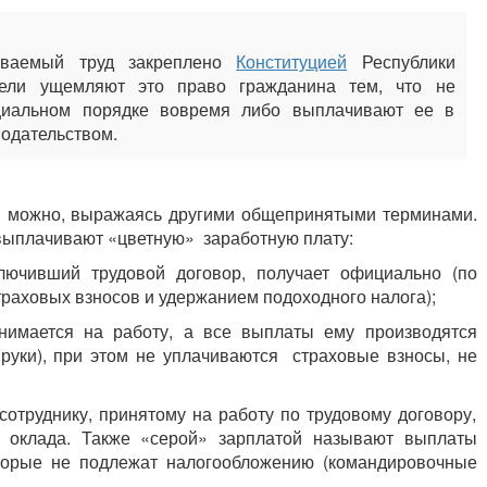
иваемый труд закреплено
Конституцией
Республики
тели ущемляют это право гражданина тем, что не
циальном порядке вовремя либо выплачивают ее в
нодательством.
е» можно, выражаясь другими общепринятыми терминами.
выплачивают «цветную» заработную плату:
аключивший трудовой договор, получает официально (по
раховых взносов и удержанием подоходного налога);
инимается на работу, а все выплаты ему производятся
 руки), при этом не уплачиваются страховые взносы, не
труднику, принятому на работу по трудовому договору,
 оклада. Также «серой» зарплатой называют выплаты
торые не подлежат налогообложению (командировочные