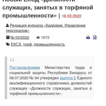
служащих, занятых в торфяной
промышленности» |
16.03.2022
Автор
Редакция журнала «Кадровик. Управление
персоналом»
Номер
Количество
№ 03/2022
1672
просмотров
Автор
ЕКСД,
торф,
промышленность
Постановлением
Министерства труда и
социальной защиты Республики Беларусь от
08.07.2020 № 64 утвержден
выпуск 5
Единого
квалификационного справочника должностей
служащих «Должности служащих, занятых в
торфяной промышленности».