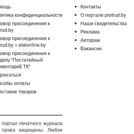
мощь
Контакты
литика конфиденциальности
О портале protrud.by
овор присоединения к
Наши свидетельства
trud.by
Реклама
овор присоединения к
Авторам
trud.by + etalonline.by
Вакансии
овор присоединения к
делу "Постатейный
ментарий ТК"
дписаться
особы оплаты
оставке товаров
портал печатного журнала
е права защищены. Любое