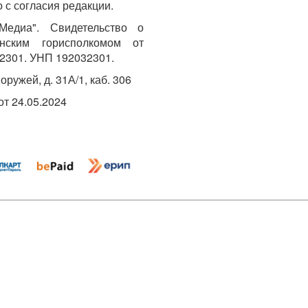
 с согласия редакции.
едиа". Свидетельство о
инским горисполкомом от
2301. УНП 192032301.
Хоружей, д. 31А/1, каб. 306
т 24.05.2024