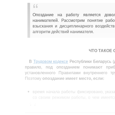
Опоздание на работу является дово
нанимателей. Рассмотрим понятие рабо
взыскания и дисциплинарного воздейств
алгоритм действий нанимателя.
ЧТО ТАКОЕ
В
Трудовом кодексе
Республики Беларусь (д
правило, под опозданием понимают при
установленного Правилами внутреннего тр
Поэтому
опоздание имеет место, если:
время начала работы фиксировано, указа
со своим режимом работы, о чем имеетс
в трудовом договоре;
<...>
рабочее место указано в локальном п