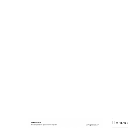
Из имеющейся судебной практики следует, ч
работнику, которому установлен разъезд
за отсутствие в офисе организации, потому
если совместителю установлена только пр
но не установлено четкое расписание и
опоздание (а если не указана продолжитель
если работник не был ознакомлен с ПВ
в трудовом договоре) не были указаны н
опоздание.
<...>
Пользо