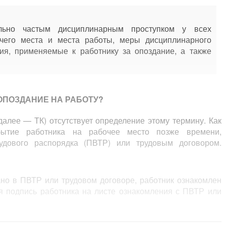
льно частым дисциплинарным проступком у всех
чего места и места работы, меры дисциплинарного
ия, применяемые к работнику за опоздание, а также
 ОПОЗДАНИЕ НА РАБОТУ?
алее — ТК) отсутствует определение этому термину. Как
бытие работника на рабочее место позже времени,
удового распорядка (ПВТР) или трудовым договором.
но в ПВТР или трудовом договоре, работник ознакомлен
я подпись работника на листе ознакомления с ПВТР или
равовом акте нанимателя или трудовом договоре. При