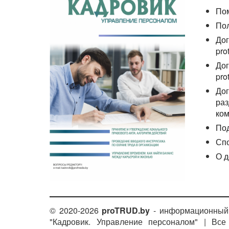
По
По
Дог
pro
Дог
pro
Дог
раз
ком
По
Сп
О д
© 2020-2026
proTRUD.by
- информационный 
"Кадровик. Управление персоналом" | Вс