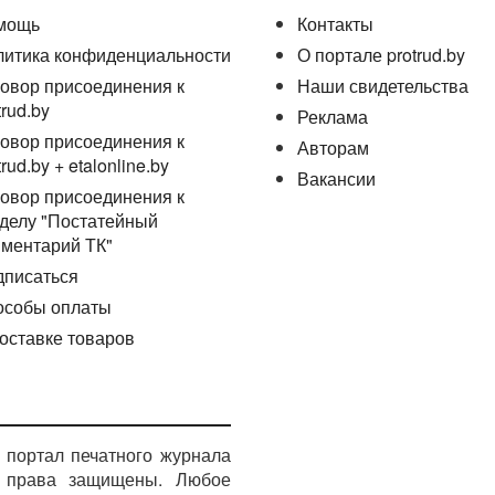
мощь
Контакты
литика конфиденциальности
О портале protrud.by
овор присоединения к
Наши свидетельства
trud.by
Реклама
овор присоединения к
Авторам
trud.by + etalonline.by
Вакансии
овор присоединения к
делу "Постатейный
ментарий ТК"
дписаться
особы оплаты
оставке товаров
портал печатного журнала
е права защищены. Любое