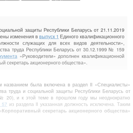
оциальной защиты Республики Беларусь от 21.11.2019
сены изменения в
выпуск 1
Единого квалификационного
лжности служащих для всех видов деятельности»,
тва труда Республики Беларусь от 30.12.1999 № 159
кумента
«Руководители» дополнен квалификационной
ый секретарь акционерного общества».
м названием была включена в раздел II «Специалисты»
ва труда и социальной защиты Республики Беларусь от
 20), и к этой теме в прошлом году мы неоднократно
 57
из раздела II указанная должность исключена. Таким
 «Корпоративный секретарь акционерного общества»
ному секретарю акционерного общества, возведенного