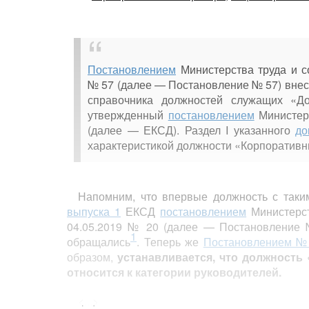
Постановлением
Министерства труда и с
№ 57 (далее — Постановление № 57) вне
справочника должностей служащих «До
утвержденный
постановлением
Министерс
(далее — ЕКСД). Раздел I указанного
до
характеристикой должности «Корпоративн
Напомним, что впервые должность с таки
выпуска 1
ЕКСД
постановлением
Министерст
04.05.2019 № 20 (далее — Постановление №
1
обращались
. Теперь же
Постановлением №
образом,
устанавливается, что должность
относится к категории руководителей
.
Кроме того, по отношению к корпоратив
<...>