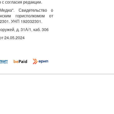
 с согласия редакции.
едиа". Свидетельство о
инским горисполкомом от
2301. УНП 192032301.
Хоружей, д. 31А/1, каб. 306
т 24.05.2024