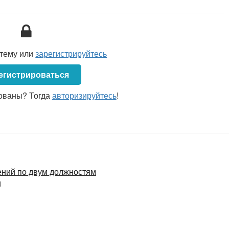
икационные требования — теперь на указанную должность
ее образование, соответствующее юридической или
ы по соответствующему направлению деятельности
руководителей
.
стему или
зарегистрируйтесь
ответствующие изменения, если в акционерном обществе
оративный секретарь акционерного общества», введенной
егистрироваться
ем № 20
.
ованы? Тогда
авторизируйтесь
!
еспублики Беларусь (далее — ТК)
в случае изменения
ого договора должны быть приведены в соответствие
о, в этом случае не применяется
ст. 32
ТК об изменении
руются нанимателем.
ний по двум должностям
и