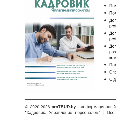
По
По
Дог
pro
Дог
pro
Дог
раз
ком
По
Сп
О д
© 2020-2026
proTRUD.by
- информационный 
"Кадровик. Управление персоналом" | Вс