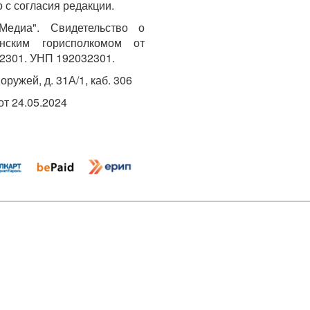
 с согласия редакции.
едиа". Свидетельство о
инским горисполкомом от
2301. УНП 192032301.
Хоружей, д. 31А/1, каб. 306
т 24.05.2024