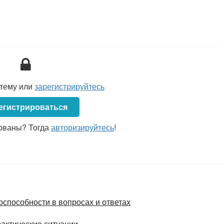
стему или
зарегистрируйтесь
егистрироваться
ованы? Тогда
авторизируйтесь
!
способности в вопросах и ответах
рактические ситуации