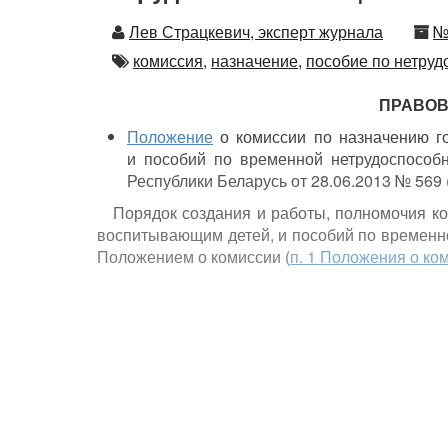
Автор
Н
Лев Страцкевич, эксперт журнала
№
Автор
комиссия,
назначение,
пособие по нетруд
ПРАВОВ
Положение
о комиссии по назначению г
и пособий по временной нетрудоспособ
Республики Беларусь от 28.06.2013 № 569
Порядок создания и работы, полномочия к
воспитывающим детей, и пособий по временн
Положением о комиссии (
п. 1 Положения о ко