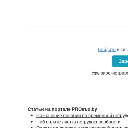
<...>
Войдите
в си
Зар
Уже зарегистрир
Статьи на портале PROtrud.by
Назначение пособий по временной нетрудо
...об оплате листка нетрудоспособности
Оплата по листкам нетрудоспособности: п