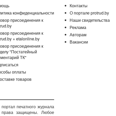
мощь
Контакты
литика конфиденциальности
О портале protrud.by
овор присоединения к
Наши свидетельства
trud.by
Реклама
овор присоединения к
Авторам
trud.by + etalonline.by
Вакансии
овор присоединения к
делу "Постатейный
ментарий ТК"
дписаться
особы оплаты
оставке товаров
портал печатного журнала
е права защищены. Любое