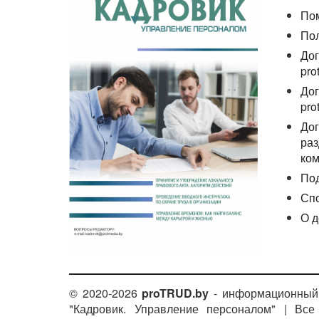
По
По
Дог
pro
Дог
pro
Дог
раз
ком
По
Сп
О д
© 2020-2026
proTRUD.by
- информационный 
"Кадровик. Управление персоналом" | Вс