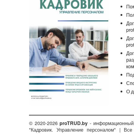
По
По
Дог
pro
Дог
pro
Дог
раз
ком
По
Сп
О д
© 2020-2026
proTRUD.by
- информационный 
"Кадровик. Управление персоналом" | Вс