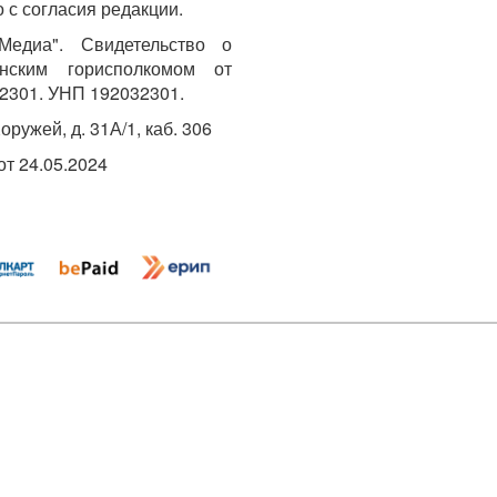
 с согласия редакции.
едиа". Свидетельство о
инским горисполкомом от
2301. УНП 192032301.
Хоружей, д. 31А/1, каб. 306
т 24.05.2024