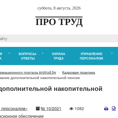
суббота, 8 августа, 2026
ПРО ТРУД
Я
ВОПРОСЫ-
ОХРАНА
УПРАВЛЕНИЕ
А
ОТВЕТЫ
ТРУДА
ПЕРСОНАЛОМ
рмационного портала protrud.by
Кадровая практика
вание дополнительной накопительной пенсии
дополнительной накопительной
Номер
Количество
е персоналом»
№ 10/2021
1082
просмотров
нсионное обеспечение