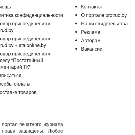
мощь
Контакты
литика конфиденциальности
О портале protrud.by
овор присоединения к
Наши свидетельства
trud.by
Реклама
овор присоединения к
Авторам
trud.by + etalonline.by
Вакансии
овор присоединения к
делу "Постатейный
ментарий ТК"
дписаться
особы оплаты
оставке товаров
портал печатного журнала
е права защищены. Любое