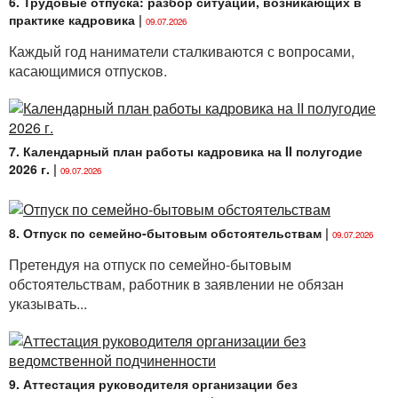
6. Трудовые отпуска: разбор ситуаций, возникающих в
пенсионного страхования продолжает
практике кадровика
|
09.07.2026
формироваться его право на профессиональную
Каждый год наниматели сталкиваются с вопросами,
пенсию (досрочную или дополнительную) путем
касающимися отпусков.
уплаты работодателем за него взносов на
профессиональное пенсионное страхование в
бюджет государственного внебюджетного фонда
социальной защиты населения Республики
Беларусь.
7. Календарный план работы кадровика на II полугодие
2026 г.
|
09.07.2026
Досрочная профессиональная пенсия
назначается работнику при возникновении права на
такую пенсию, но не позднее месяца,
8. Отпуск по семейно-бытовым обстоятельствам
|
09.07.2026
предшествующего месяцу достижения
Претендуя на отпуск по семейно-бытовым
общеустановленного пенсионного возраста.
обстоятельствам, работник в заявлении не обязан
Исчисляется она путем деления суммы пенсионных
указывать...
сбережений (по данным специальной части
индивидуального лицевого счета) на число месяцев
досрочного пенсионного периода застрахованного
лица.
9. Аттестация руководителя организации без