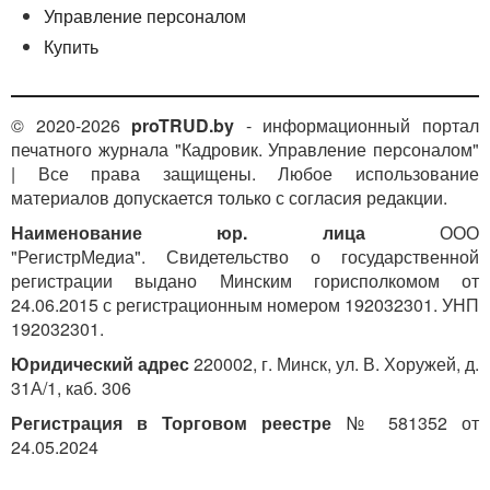
установленному
Указом
Президента Республики
Управление персоналом
Беларусь от 10 января 2009 года № 23 «О тарифах
Купить
взносов на профессиональное пенсионное
страхование».
С 2021 года
Указом № 15
предусмотрено
© 2020-2026
proTRUD.by
- информационный портал
повышение тарифов взносов на профессиональное
печатного журнала "Кадровик. Управление персоналом"
пенсионное страхование более чем в два раза (за
| Все права защищены. Любое использование
исключением работников, занятых в особых
материалов допускается только с согласия редакции.
условиях труда по
Спискам № 1
и
№ 2
), что позволит
Наименование юр. лица
ООО
существенно повысить размер будущих
"РегистрМедиа". Свидетельство о государственной
профессиональных пенсий.
регистрации выдано Минским горисполкомом от
24.06.2015 с регистрационным номером 192032301. УНП
192032301.
По материалам Фонда социальной защиты
Юридический адрес
220002, г. Минск, ул. В. Хоружей, д.
населения
Министерства труда и социальной защиты Республики
31А/1, каб. 306
Беларусь (
https://ssf.gov.by
)
Регистрация в Торговом реестре
№ 581352 от
24.05.2024