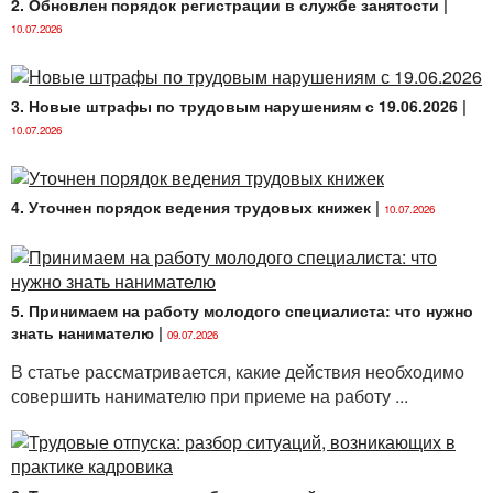
2. Обновлен порядок регистрации в службе занятости
|
профессионального пенсионного страхования и
пенсионного обеспечения».
10.07.2026
Что касается работников, занятых в особых
условиях труда и отдельными видами
3. Новые штрафы по трудовым нарушениям с 19.06.2026
|
профессиональной деятельности, и подлежащих
10.07.2026
профессиональному пенсионному страхованию, у
которых специальный стаж работы до 1 января 2009
года составляет менее половины полного стажа
4. Уточнен порядок ведения трудовых книжек
|
10.07.2026
работы, требуемого для назначения досрочной
пенсии в соответствии с Законом, или которые не
имеют такого стажа до указанной даты, то им
предоставлено право выбора способа компенсации
5. Принимаем на работу молодого специалиста: что нужно
за работу в особых условиях труда.
знать нанимателю
|
09.07.2026
То есть, работник вправе выбрать
В статье рассматривается, какие действия необходимо
профессиональное пенсионное страхование, либо
совершить нанимателю при приеме на работу ...
ежемесячную доплату к заработной плате (далее –
ежемесячная доплата).
При выборе работником профессионального