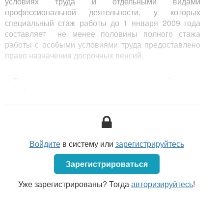
условиях труда и отдельными видами
профессиональной деятельности, у которых
специальный стаж работы до 1 января 2009 года
составляет не менее половины полного стажа
работы с особыми условиями труда предоставлено
право назначения досрочных пенсий.
При этом право на назначение досрочной пенсии
<...>
в соответствии с
Законом
Республики Беларусь «О
пенсионном обеспечении» (далее – Закон) может
быть реализовано независимо от
продолжительности профессионального стажа,
формируемого с 1 января 2009 года в соответствии
Войдите
в систему или
зарегистрируйтесь
с
Законом
Республики Беларусь «О
профессиональном пенсионном страховании», и
Зарегистрироваться
наличия права на досрочную профессиональную
пенсию.
Уже зарегистрированы? Тогда
авторизируйтесь
!
Назначение досрочной пенсии производится в
общей пенсионной системе взамен досрочной