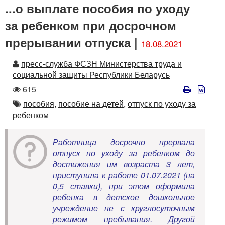
...о выплате пособия по уходу
за ребенком при досрочном
прерывании отпуска |
18.08.2021
Автор
пресс-служба ФСЗН Министерства труда и
социальной защиты Республики Беларусь
Количество
615
просмотров
Автор
пособия,
пособие на детей,
отпуск по уходу за
ребенком
Работница досрочно прервала
отпуск по уходу за ребенком до
достижения им возраста 3 лет,
приступила к работе 01.07.2021 (на
0,5 ставки), при этом оформила
ребенка в детское дошкольное
учреждение не с круглосуточным
режимом пребывания. Другой