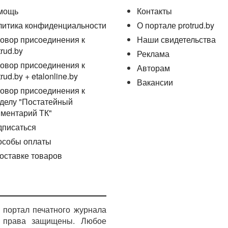
мощь
Контакты
литика конфиденциальности
О портале protrud.by
овор присоединения к
Наши свидетельства
trud.by
Реклама
овор присоединения к
Авторам
trud.by + etalonline.by
Вакансии
овор присоединения к
делу "Постатейный
ментарий ТК"
дписаться
особы оплаты
оставке товаров
портал печатного журнала
е права защищены. Любое