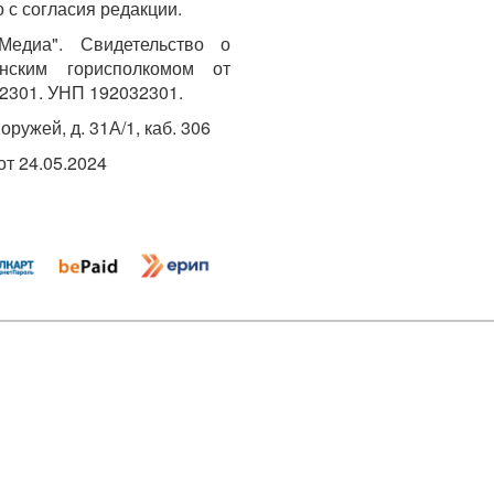
 с согласия редакции.
едиа". Свидетельство о
инским горисполкомом от
2301. УНП 192032301.
Хоружей, д. 31А/1, каб. 306
т 24.05.2024