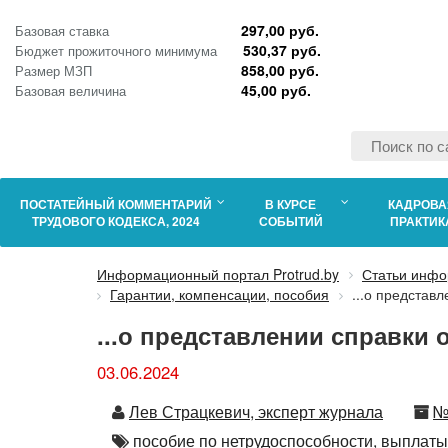
297,00 руб.
Базовая ставка
530,37 руб.
Бюджет прожиточного минимума
858,00 руб.
Размер МЗП
45,00 руб.
Базовая величина
ПОСТАТЕЙНЫЙ КОММЕНТАРИЙ
В КУРСЕ
КАДРОВА
ТРУДОВОГО КОДЕКСА, 2024
СОБЫТИЙ
ПРАКТИК
Информационный портал Protrud.by
Статьи инфо
Гарантии, компенсации, пособия
...о представ
...о представлении справки
03.06.2024
Автор
Н
Лев Страцкевич, эксперт журнала
№
Автор
пособие по нетрудоспособности,
выплаты