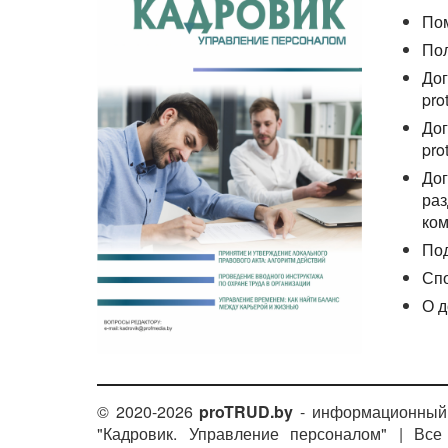
По
По
Дог
pro
Дог
pro
Дог
раз
ком
По
Сп
О д
© 2020-2026
proTRUD.by
- информационный 
"Кадровик. Управление персоналом" | Вс