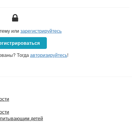
стему или
зарегистрируйтесь
егистрироваться
ованы? Тогда
авторизируйтесь
!
ости
ости
оспитывающим детей