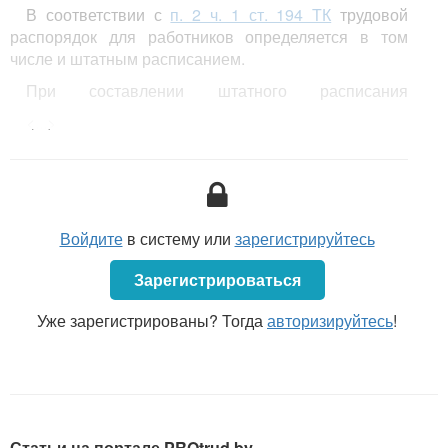
В соответствии с
п. 2 ч. 1 ст. 194 ТК
трудовой
распорядок для работников определяется в том
числе и штатным расписанием.
При составлении штатного расписания
учреждения образования необходимо
<...>
руководствоваться типовыми штатами
и нормативами численности работников.
Войдите
в систему или
зарегистрируйтесь
Зарегистрироваться
Уже зарегистрированы? Тогда
авторизируйтесь
!
Статьи на портале PROtrud.by