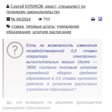
Автор
Сергей КУЛИКОВ, юрист, специалист по
трудовому законодательству
Номер
Количество
№ 06/2024
753
просмотров
Автор
ставка,
типовые штаты,
учреждения
образования,
штатное расписание
Есть ли возможность изменения
незадействованной 0,5 ставки
оператора электронно-
вычислительных машин (далее —
ЭВМ) согласно типовым штатам
учреждений общего среднего
образования в 0,5 ставки кухонного
рабочего в штатном расписании
учреждения образования?
Да, это возможно по решению руководителя
учреждения образования.