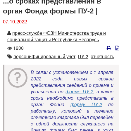
...о сроках представления в
орган Фонда формы ПУ-2 |
07.10.2022
Автор
пресс-служба ФСЗН Министерства труда и
социальной защиты Республики Беларусь
Количество
1238
просмотров
Автор
персонифицированный учет,
ПУ-2,
отчетность
В связи с установлением с 1 апреля
2022 года новых сроков
представления сведений о приеме и
увольнении по
форме ПУ-2
, в какие
сроки необходимо представить в
орган Фонда
форму ПУ-2
по
работнику, который в течение
отчетного квартала был переведен
с одной должности служащего на
другую (прием был ранее, в 2021