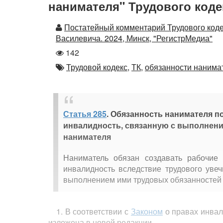
нанимателя" Трудового коде
Автор
Постатейный комментарий Трудового коде
Василевича. 2024, Минск, "РегистрМедиа"
Количество
142
просмотров
Автор
Трудовой кодекс,
ТК,
обязанности нанима
Статья 285
. Обязанность нанимателя п
инвалидность, связанную с выполнени
нанимателя
Наниматель обязан создавать рабочие 
инвалидность вследствие трудового уве
выполнением ими трудовых обязанностей 
1. В соответствии с
Законом
о правах инвал
изложена в новой редакции.