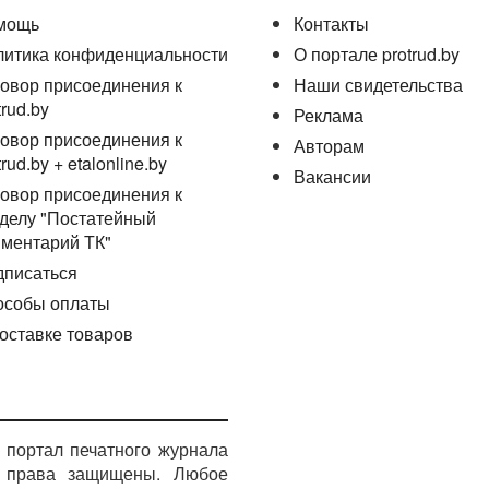
мощь
Контакты
литика конфиденциальности
О портале protrud.by
овор присоединения к
Наши свидетельства
trud.by
Реклама
овор присоединения к
Авторам
trud.by + etalonline.by
Вакансии
овор присоединения к
делу "Постатейный
ментарий ТК"
дписаться
особы оплаты
оставке товаров
портал печатного журнала
е права защищены. Любое