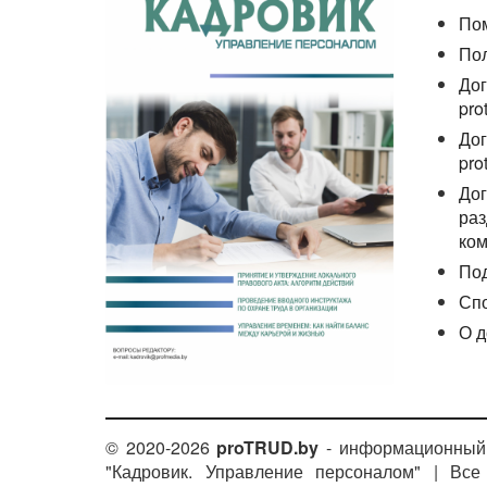
По
По
Дог
pro
Дог
pro
Дог
раз
ком
По
Сп
О д
© 2020-2026
proTRUD.by
- информационный 
"Кадровик. Управление персоналом" | Вс