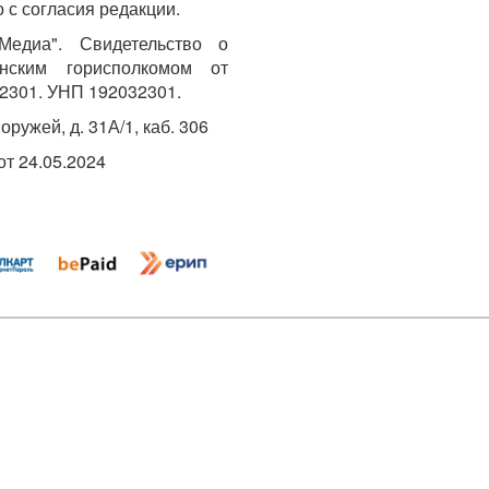
 с согласия редакции.
едиа". Свидетельство о
инским горисполкомом от
2301. УНП 192032301.
Хоружей, д. 31А/1, каб. 306
т 24.05.2024