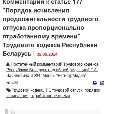
Комментарий к статье 177
"Порядок исчисления
продолжительности трудового
отпуска пропорционально
отработанному времени"
Трудового кодекса Республики
Беларусь |
02.08.2024
Автор
Постатейный комментарий Трудового кодекса
Республики Беларусь под общей редакцией Г.А.
Василевича. 2024, Минск, "РегистрМедиа"
Количество
423
просмотров
Автор
Трудовой кодекс,
ТК,
трудовой отпуск,
порядок
исчисления,
отработанное время