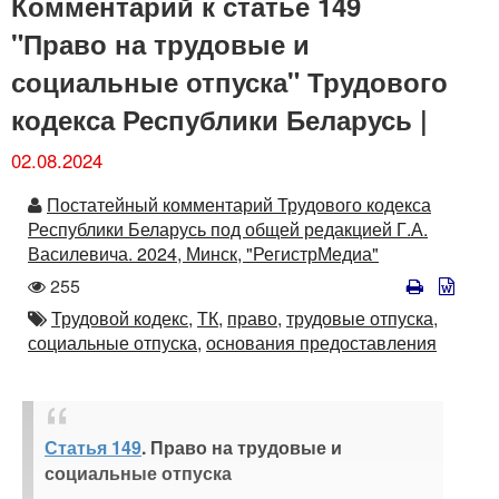
Комментарий к статье 149
"Право на трудовые и
социальные отпуска" Трудового
кодекса Республики Беларусь |
02.08.2024
Автор
Постатейный комментарий Трудового кодекса
Республики Беларусь под общей редакцией Г.А.
Василевича. 2024, Минск, "РегистрМедиа"
Количество
255
просмотров
Автор
Трудовой кодекс,
ТК,
право,
трудовые отпуска,
социальные отпуска,
основания предоставления
Статья 149
. Право на трудовые и
социальные отпуска