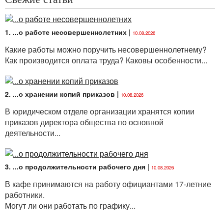
учета рабочего времени отработал все 22 рабочих
дня, все календарные дни августа, в том числе
выходные дни, включаются в рабочий год.
1. ...о работе несовершеннолетних
|
10.08.2026
Аналогичным образом все календарные дни месяца,
Какие работы можно поручить несовершеннолетнему?
в том числе выходные дни, включаются в рабочий
Как производится оплата труда? Каковы особенности...
год, если работник со сменным режимом работы
отработал все рабочие смены по графику сменности
на соответствующий месяц;
2. ...о хранении копий приказов
|
10.08.2026
2) время, которое работник не работал, но за ним
В юридическом отделе организации хранятся копии
согласно законодательству или коллективному
приказов директора общества по основной
договору сохранялись прежняя работа и заработная
деятельности...
плата либо ему выплачивалось пособие по
государственному социальному страхованию, за
исключением времени отпуска по уходу за ребенком
до достижения им возраста трех лет. Так, в рабочий
3. ...о продолжительности рабочего дня
|
10.08.2026
год включается время трудового отпуска, период
В кафе принимаются на работу официантами 17-летние
временной нетрудоспособности, период отпуска по
работники.
беременности и родам и т.п.;
Могут ли они работать по графику...
3) время предусмотренных законодательством