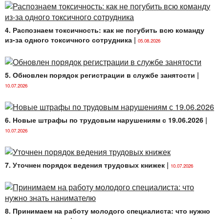
или коллективным договором отпусков без
сохранения заработной платы, если эти отпуска не
превышают 14 календарных дней в течение
4. Распознаем токсичность: как не погубить всю команду
рабочего года. Например, если в течение рабочего
из-за одного токсичного сотрудника
|
05.08.2026
года работнику предоставлялся социальный отпуск
без сохранения заработной платы 5 календарных
дней, период такого отпуска включается в рабочий
5. Обновлен порядок регистрации в службе занятости
|
год. Если же в течение рабочего года работнику
10.07.2026
предоставлялось два социальных отпуска без
сохранения заработной платы продолжительностью
5 и 11 календарных дней, то исключению из
6. Новые штрафы по трудовым нарушениям с 19.06.2026
|
рабочего года подлежит количество календарных
10.07.2026
дней, превышающее 14, а именно 2 календарных
дня. Следует также обратить внимание, что
социальный отпуск, предоставляемый с полным или
7. Уточнен порядок ведения трудовых книжек
|
частичным сохранением заработной платы,
10.07.2026
включается в рабочий год полностью, независимо от
продолжительности такого отпуска;
4) время оплаченного вынужденного прогула.
8. Принимаем на работу молодого специалиста: что нужно
Период вынужденного прогула исчисляется со дня,