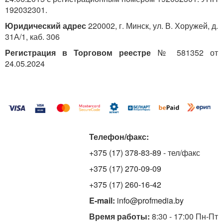
следует исчислять с 12.09.2021 по 11.09.2022.
192032301.
...
Юридический адрес
220002, г. Минск, ул. В. Хоружей, д.
31А/1, каб. 306
Регистрация в Торговом реестре
№ 581352 от
24.05.2024
Телефон/факс:
+375 (17) 378-83-89
- тел/факс
+375 (17) 270-09-09
+375 (17) 260-16-42
E-mail:
info@profmedia.by
Время работы:
8:30 - 17:00 Пн-Пт