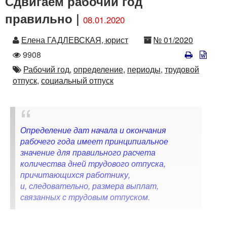
Сдвигаем рабочий год
правильно |
08.01.2020
Автор
Номер
Елена ГАДЛЕВСКАЯ, юрист
№ 01/2020
Количество
9908
просмотров
Автор
Рабочий год,
определение,
периоды,
трудовой
отпуск,
социальный отпуск
Определение дат начала и окончания
рабочего года имеет принципиальное
значение для правильного расчета
количества дней трудового отпуска,
причитающихся работнику,
и, следовательно, размера выплат,
связанных с трудовым отпуском.