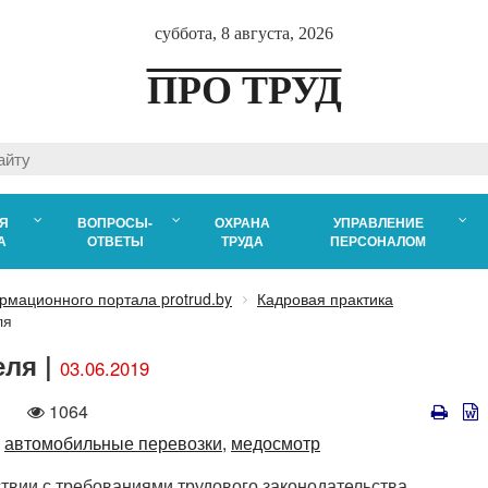
суббота, 8 августа, 2026
ПРО ТРУД
Я
ВОПРОСЫ-
ОХРАНА
УПРАВЛЕНИЕ
А
ОТВЕТЫ
ТРУДА
ПЕРСОНАЛОМ
рмационного портала protrud.by
Кадровая практика
ля
еля |
03.06.2019
Количество
1064
просмотров
автомобильные перевозки,
медосмотр
ствии с требованиями трудового законодательства