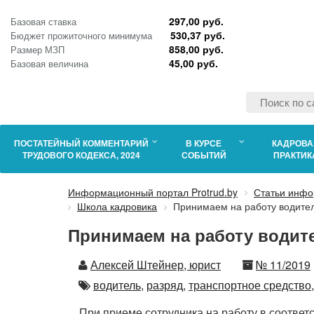
297,00 руб.
Базовая ставка
530,37 руб.
Бюджет прожиточного минимума
858,00 руб.
Размер МЗП
45,00 руб.
Базовая величина
ПОСТАТЕЙНЫЙ КОММЕНТАРИЙ
В КУРСЕ
КАДРОВА
ТРУДОВОГО КОДЕКСА, 2024
СОБЫТИЙ
ПРАКТИК
Информационный портал Protrud.by
Статьи инфо
Школа кадровика
Принимаем на работу водите
Принимаем на работу водит
Автор
Номер
Алексей Штейнер, юрист
№ 11/2019
Автор
водитель,
разряд,
транспортное средство,
При приеме сотрудника на работу в соответ