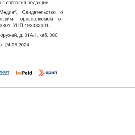
 с согласия редакции.
едиа". Свидетельство о
инским горисполкомом от
2301. УНП 192032301.
Хоружей, д. 31А/1, каб. 306
т 24.05.2024