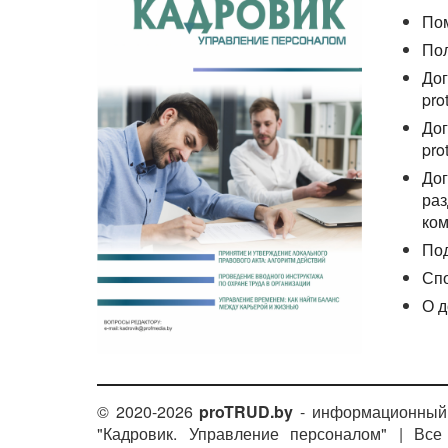
По
По
Дог
pro
Дог
pro
Дог
раз
ком
По
Сп
О д
© 2020-2026
proTRUD.by
- информационный 
"Кадровик. Управление персоналом" | Вс