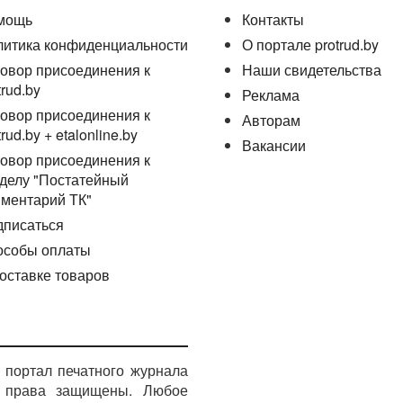
мощь
Контакты
литика конфиденциальности
О портале protrud.by
овор присоединения к
Наши свидетельства
trud.by
Реклама
овор присоединения к
Авторам
trud.by + etalonline.by
Вакансии
овор присоединения к
делу "Постатейный
ментарий ТК"
дписаться
особы оплаты
оставке товаров
портал печатного журнала
е права защищены. Любое