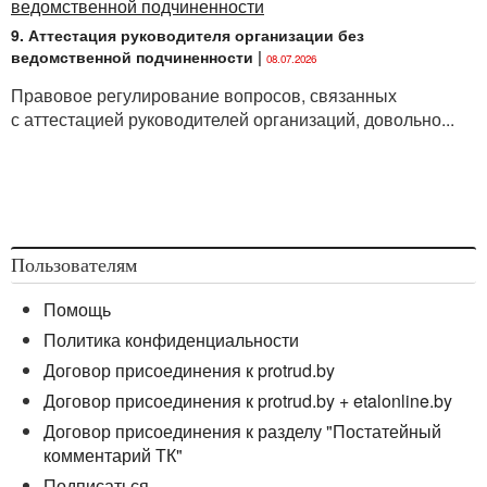
от 02.01.2012 № 1 «Об утверждении Общих
положений Единого квалификационного
9. Аттестация руководителя организации без
справочника должностей служащих» (далее —
ведомственной подчиненности
|
08.07.2026
Постановление № 1).
Правовое регулирование вопросов, связанных
с аттестацией руководителей организаций, довольно...
ПОДГОТОВИТЕЛЬНАЯ РАБОТА
Перед тем, как приступить к восстановлению
кадровых документов, необходимо провести
некоторую подготовительную работу, в ходе которой
нужно выяснить реальную обстановку
Пользователям
в организации, определить заданные условия,
которым должны будут соответствовать кадровые
Помощь
документы.
Политика конфиденциальности
Выяснение дел в организации
Договор присоединения к protrud.by
Договор присоединения к protrud.by + etalonline.by
До того, как приступить к проверке имеющихся
Договор присоединения к разделу "Постатейный
документов и восстановлению кадрового учета,
комментарий ТК"
нужно узнать, как реально обстоят дела
в организации, например, нужно установить:
Подписаться