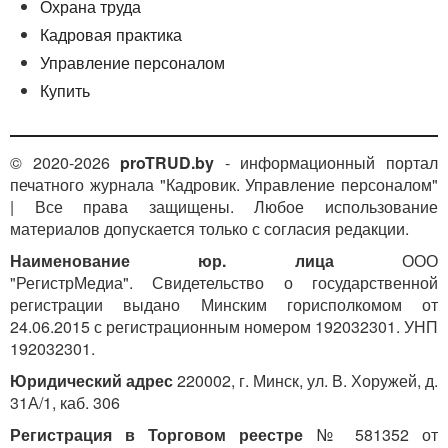
распорядка у всех работников установлен
Охрана труда
нормированный рабочий день с 8.30 до 17.30,
Кадровая практика
обеденный перерыв продолжительностью 1 час,
Управление персоналом
рабочие дни с понедельника по пятницу, а в
реальности в организации работники нескольких
Купить
подразделений работают посменно, и в нескольких
подразделениях установлено гибкое рабочее время.
© 2020-2026
proTRUD.by
- информационный портал
Особое внимание следует обратить на трудовую
печатного журнала "Кадровик. Управление персоналом"
функцию, предусмотренную в трудовых договорах
| Все права защищены. Любое использование
(контрактах) работников (
п. 3
ч. 2 ст. 19 ТК),
материалов допускается только с согласия редакции.
а именно, соответствует ли наименование
Наименование юр. лица
ООО
должности служащего (профессии рабочего)
"РегистрМедиа". Свидетельство о государственной
квалификационным справочникам и нормативным
регистрации выдано Минским горисполкомом от
правовым актам, регламентирующим деятельность
24.06.2015 с регистрационным номером 192032301. УНП
работников по отдельным должностям служащих.
192032301.
Исходя из реальной картины с учетом требований
Юридический адрес
220002, г. Минск, ул. В. Хоружей, д.
трудового законодательства и учредительных
31А/1, каб. 306
документов следует проверить и восстановить
Регистрация в Торговом реестре
№ 581352 от
необходимые кадровые документы.