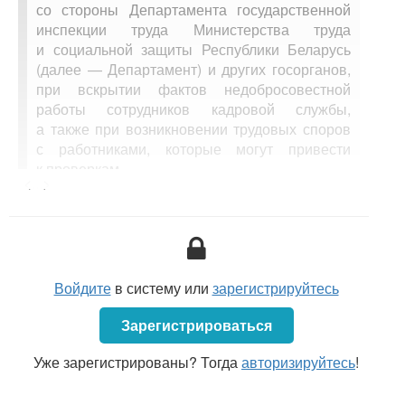
со стороны Департамента государственной
инспекции труда Министерства труда
и социальной защиты Республики Беларусь
(далее — Департамент) и других госорганов,
при вскрытии фактов недобросовестной
работы сотрудников кадровой службы,
а также при возникновении трудовых споров
с работниками, которые могут привести
к проверкам.
<...>
ПРАВОВОЕ РЕГУЛИРОВАНИЕ
Указ
Президента Республики Беларусь
Войдите
в систему или
зарегистрируйтесь
от 10.05.2011 № 181 «О некоторых мерах по
совершенствованию государственного
Зарегистрироваться
регулирования в области оплаты труда»
Уже зарегистрированы? Тогда
(далее — Указ № 181);
авторизируйтесь
!
Трудовой кодекс
Республики Беларусь (далее —