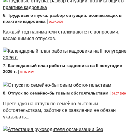
приказом директора Департамента по архивам
и делопроизводству Министерства юстиции
Республики Беларусь от 28.11.2019 № 41
6. Трудовые отпуска: разбор ситуаций, возникающих в
(далее — УСОРД);
практике кадровика
|
09.07.2026
Инструкция
о порядке использования
Каждый год наниматели сталкиваются с вопросами,
и бухгалтерского учета бланков строгой
касающимися отпусков.
отчетности, утвержденная постановлением
Министерства финансов Республики Беларусь
от 18.12.2008 № 196 (далее —
Инструкция № 196);
7. Календарный план работы кадровика на II полугодие
2026 г.
|
постановление
09.07.2026
Министерства труда
и социальной защиты Республики Беларусь
от 30.03.2004 № 34 «Об утверждении Общих
положений Единого тарифно-
8. Отпуск по семейно-бытовым обстоятельствам
|
09.07.2026
квалификационного справочника работ
Претендуя на отпуск по семейно-бытовым
и профессий рабочих (ЕТКС)» (далее —
обстоятельствам, работник в заявлении не обязан
Постановление № 34);
указывать...
постановление
Министерства труда
и социальной защиты Республики Беларусь