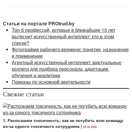
ТК);
Гражданскийкодекс
Республики Беларусь
(далее — ГК);
Статьи на портале PROtrud.by
Кодекс
Республики Беларусь об
Топ-5 профессий, которые в ближайшие 10 лет
административных правонарушениях (далее —
вытеснит искусственный интеллект: кто в этом
КоАП);
списке?
Фотография рабочего времени: понятие, назначение
Закон
Республики Беларусь от 05.01.2013 № 16-
и применение
З «О коммерческой тайне» (далее — Закон
Агентный искусственный интеллект: виртуальные
№ 16-З);
коллеги для подбора персонала, адаптации,
Положение
о порядке проведения аттестации
обучения и аналитики
рабочих мест по условиям труда, утвержденное
Приказы по основной деятельности
постановлением Совета Министров Республики
Беларусь от 22.02.2008 № 253 (далее —
Свежие статьи
Положение о порядке проведения аттестации
рабочих мест по условиям труда);
Типовоеположение
об аттестации
руководителей и специалистов организаций,
1. Распознаем токсичность: как не погубить всю команду
из-за одного токсичного сотрудника
|
утвержденное постановлением Совета
05.08.2026