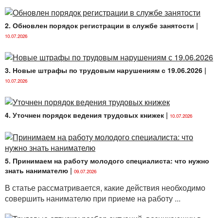
Министров Республики Беларусь от 25.05.2010
№ 784 (далее — Типовое положение об
аттестации руководителей и специалистов
2. Обновлен порядок регистрации в службе занятости
|
организаций);
10.07.2026
постановление
Совета Министров Республики
Беларусь от 18.03.2008 № 408
3. Новые штрафы по трудовым нарушениям с 19.06.2026
|
«О предоставлении дополнительного отпуска за
ненормированный рабочий день» (далее —
10.07.2026
Постановление № 408);
Инструкция
о порядке ведения трудовых книжек,
4. Уточнен порядок ведения трудовых книжек
|
10.07.2026
утвержденная постановлением Министерства
труда и социальной защиты Республики
Беларусь от 16.06.2014 № 40 (далее —
Инструкция № 40);
5. Принимаем на работу молодого специалиста: что нужно
Унифицированнаясистема
организационно-
знать нанимателю
|
09.07.2026
распорядительной документации
В статье рассматривается, какие действия необходимо
(унифицированные формы, методические
совершить нанимателю при приеме на работу ...
материалы по применению классификатора
унифицированных форм), утвержденная