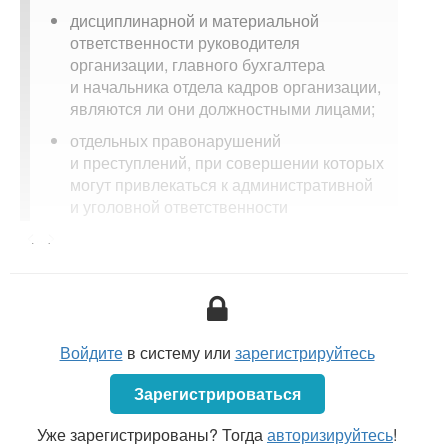
дисциплинарной и материальной
ответственности руководителя
организации, главного бухгалтера
и начальника отдела кадров организации,
являются ли они должностными лицами;
отдельных правонарушений
и преступлений, при совершении которых
могут привлекаться к административной
и уголовной ответственности
руководитель организации, главный
<...>
бухгалтер и начальник отдела кадров.
Компетенции руководителя организации,
главного бухгалтера и начальника отдела
Войдите
в систему или
зарегистрируйтесь
кадров организации
Руководитель организации
Зарегистрироваться
Руководителем организации является физическое
Уже зарегистрированы? Тогда
авторизируйтесь
!
лицо, которое в силу закона или учредительного