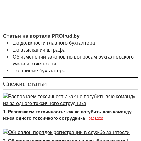
документа организации осуществляет руководство
организацией, в том числе выполняет функции ее
единоличного исполнительного органа (ч. 1
ст. 252
Трудового кодекса
Республики Беларусь) (далее —
ТК).
Статьи на портале PROtrud.by
...о должности главного бухгалтера
...о взыскании штрафа
Об изменении законов по вопросам бухгалтерского
учета и отчетности
...о приеме бухгалтера
Свежие статьи
1. Распознаем токсичность: как не погубить всю команду
из-за одного токсичного сотрудника
|
05.08.2026
2. Обновлен порядок регистрации в службе занятости
|