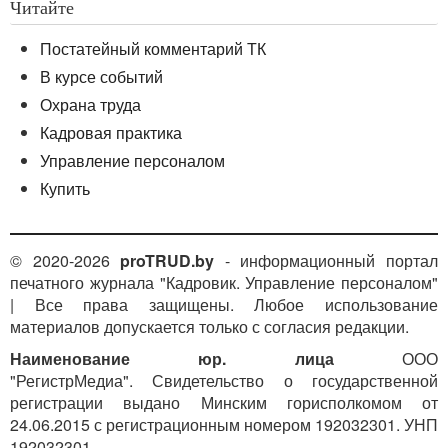
Для этого в приказе организации необходимо
Читайте
указать, какие обозначения будут
Постатейный комментарий ТК
применяться в табеле использования рабочего
времени: новые или ранее действовавшие.
В курсе событий
Охрана труда
Табель использования рабочего времени
заполняется ежедневно и составляется, как
Кадровая практика
правило, в одном экземпляре, подписывается
Управление персоналом
ответственным исполнителем, руководителем
Купить
структурного подразделения, работником кадровой
службы и в установленные нанимателем сроки
передается в бухгалтерию организации.
© 2020-2026
proTRUD.by
- информационный портал
В табелях использования рабочего времени
печатного журнала "Кадровик. Управление персоналом"
вместе с буквенными обозначениями затрат
| Все права защищены. Любое использование
рабочего времени отмечаются количество часов
материалов допускается только с согласия редакции.
пребывания на работе, количество часов
сверхурочной работы, работы в государственные
Наименование юр. лица
ООО
праздники, праздничные и выходные дни, часы
"РегистрМедиа". Свидетельство о государственной
работы в ночное время и т.п.
регистрации выдано Минским горисполкомом от
24.06.2015 с регистрационным номером 192032301. УНП
192032301.