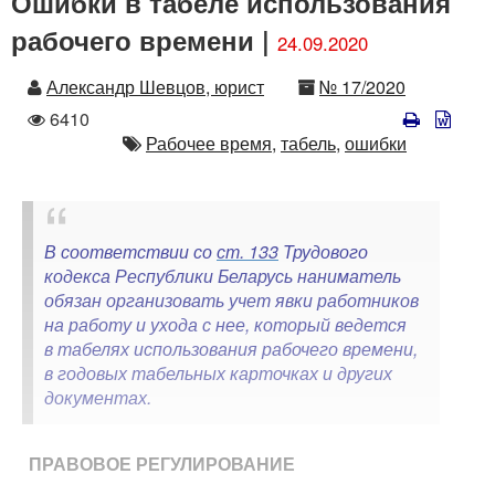
Ошибки в табеле использования
рабочего времени |
24.09.2020
Автор
Номер
Александр Шевцов, юрист
№ 17/2020
Количество
6410
просмотров
Автор
Рабочее время,
табель,
ошибки
В соответствии со
ст. 133
Трудового
кодекса Республики Беларусь наниматель
обязан организовать учет явки работников
на работу и ухода с нее, который ведется
в табелях использования рабочего времени,
в годовых табельных карточках и других
документах.
ПРАВОВОЕ РЕГУЛИРОВАНИЕ