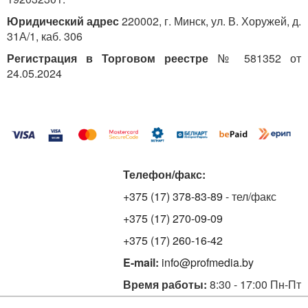
Юридический адрес
220002, г. Минск, ул. В. Хоружей, д.
ОБРАТИТЕ ВНИМАНИЕ!
31А/1, каб. 306
Срок хранения табеля использования
Регистрация в Торговом реестре
№ 581352 от
рабочего времени и годовой табельной
24.05.2024
карточки составляет 3 года после проведения
налоговыми органами проверки соблюдения
налогового законодательства. Если
налоговыми органами проверка соблюдения
налогового законодательства не
проводилась — 10 лет (п. 468, 469
Перечня
Телефон/факс:
типовых документов).
+375 (17) 378-83-89
- тел/факс
+375 (17) 270-09-09
Согласно
выпуску 1
Единого квалификационного
+375 (17) 260-16-42
справочника должностей служащих (ЕКСД)
«Должности служащих для всех видов
E-mail:
info@profmedia.by
деятельности»,
Время работы:
8:30 - 17:00 Пн-Пт
утвержденному
постановлением
Министерства
труда Республики Беларусь от 30.12.1999