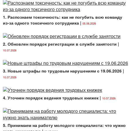
постановление
Министерства труда
и социальной защиты Республики Беларусь от
1. Распознаем токсичность: как не погубить всю команду
07.07.2014 № 57 «О некоторых вопросах
из-за одного токсичного сотрудника
|
предоставления компенсации по условиям труда
05.08.2026
в виде сокращенной продолжительности
рабочего времени» (далее — Постановление
№ 57);
2. Обновлен порядок регистрации в службе занятости
|
10.07.2026
Кодекс
Республики Беларусь об
административных правонарушениях (далее —
КоАП);
3. Новые штрафы по трудовым нарушениям с 19.06.2026
|
10.07.2026
постановление
Совета Министров Республики
Беларусь от 11.01.2016 № 9 «Об утверждении
перечня населенных пунктов и объектов,
4. Уточнен порядок ведения трудовых книжек
|
10.07.2026
находящихся в зонах радиационного
загрязнения, и признании утратившими силу
некоторых постановлений Совета Министров
Республики Беларусь» (далее — Постановление
5. Принимаем на работу молодого специалиста: что нужно
№ 9);
знать нанимателю
|