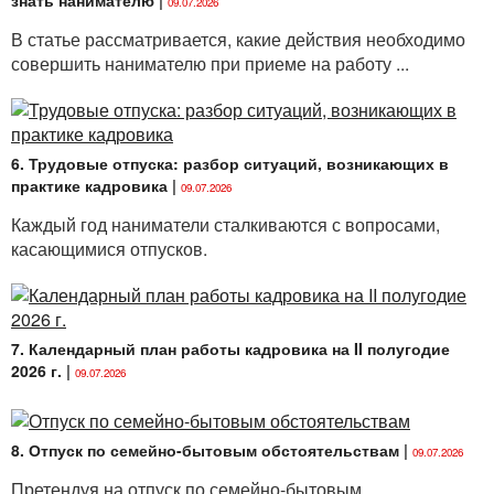
09.07.2026
постановление
Пленума Верховного Суда
В статье рассматривается, какие действия необходимо
Республики Беларусь от 29.03.2001 № 2 «О
совершить нанимателю при приеме на работу ...
некоторых вопросах применения судами
законодательства о труде» (далее —
Постановление № 2);
6. Трудовые отпуска: разбор ситуаций, возникающих в
постановление
Пленума Верховного Суда
практике кадровика
|
09.07.2026
Республики Беларусь от 28.06.2012 № 4 «О
практике применения судами законодательства
Каждый год наниматели сталкиваются с вопросами,
о трудовой дисциплине и дисциплинарной
касающимися отпусков.
ответственности работников» (далее —
Постановление № 4);
Положение
о порядке обеспечения пособиями
7. Календарный план работы кадровика на II полугодие
по временной нетрудоспособности и по
2026 г.
|
09.07.2026
беременности и родам,
утвержденное
постановлением
Совета
Министров Республики Беларусь от 28.06.2013
8. Отпуск по семейно-бытовым обстоятельствам
|
09.07.2026
№ 569 (далее — Положение о порядке
обеспечения пособиями);
Претендуя на отпуск по семейно-бытовым