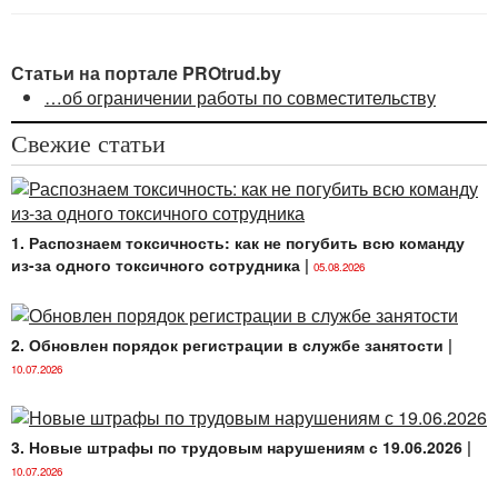
Под таким условием принято понимать
находящуюся в определенной местности конкретную
организацию, куда лицо принимается на работу.
Статьи на портале PROtrud.by
…об ограничении работы по совместительству
Место нахождения юридического
лица
определяется
местом нахождения его
Свежие статьи
постоянно действующего исполнительного
органа
(административно-территориальная
единица, населенный пункт, а также дом, квартира
или иное помещение, если они имеются), а в случае
1. Распознаем токсичность: как не погубить всю команду
отсутствия постоянно действующего
из-за одного токсичного сотрудника
|
исполнительного органа — иного органа или лица,
05.08.2026
имеющих право действовать от имени юридического
лица без доверенности (
п. 2 ст. 50 ГК
).
2. Обновлен порядок регистрации в службе занятости
|
Место работы охватывает не всю территорию
10.07.2026
соответствующего населенного пункта, а только ее
часть, на которой осуществляется производственная
и иная деятельность нанимателя.
3. Новые штрафы по трудовым нарушениям с 19.06.2026
|
10.07.2026