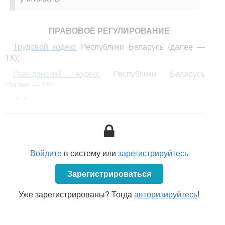
ПРАВОВОЕ РЕГУЛИРОВАНИЕ
Трудовой кодекс
Республики Беларусь (далее —
ТК);
Гражданский кодекс
Республики Беларусь
(далее — ГК);
<...>
постановление
Пленума Верховного Суда
Республики Беларусь от 29.03.2001 № 2 «О
некоторых вопросах применения судами
законодательства о труде» (далее — постановление
№ 2).
Войдите
в систему или
зарегистрируйтесь
УСЛОВИЕ О РАБОЧЕМ МЕСТЕ В ТРУДОВОМ
ДОГОВОРЕ
Зарегистрироваться
Условие о
месте работы с указанием
Уже зарегистрированы? Тогда
авторизируйтесь
!
структурного подразделения
, в которое работник
принимается на работу, является
обязательным
условием
трудового договора (
п. 2 ч. 2 ст. 19 ТК
).