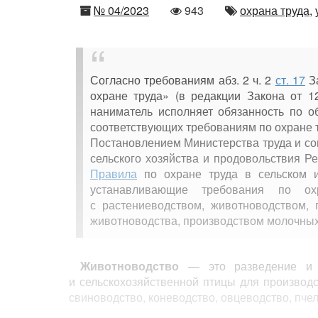
Номер
Количество
Автор
№ 04/2023
943
охрана труда,
просмотров
Согласно требованиям абз. 2 ч. 2
ст. 17
За
охране труда» (в редакции Закона от 1
наниматель исполняет обязанность по о
соответствующих требованиям по охране т
Постановлением Министерства труда и со
сельского хозяйства и продовольствия Р
Правила
по охране труда в сельском 
устанавливающие требования по ох
с растениеводством, животноводством, 
животноводства, производством молочных
Животноводство
— это разведение и ис
и сельскохозяйственной птицы для производс
свиноводство, коневодство, овцеводство, пче