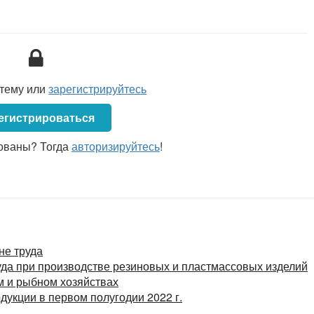
ранения Республики Беларусь от 08.07.2016 № 85
ребования к условиям труда работающих и содержанию
еских механизированных фермах необходимо также
правилами «Требования к организациям, осуществляющим
жденными
постановлением
Министерства здравоохранения
стему или
зарегистрируйтесь
егистрироваться
ованы? Тогда
авторизируйтесь
!
не труда
да при производстве резиновых и пластмассовых изделий
м и рыбном хозяйствах
дукции в первом полугодии 2022 г.