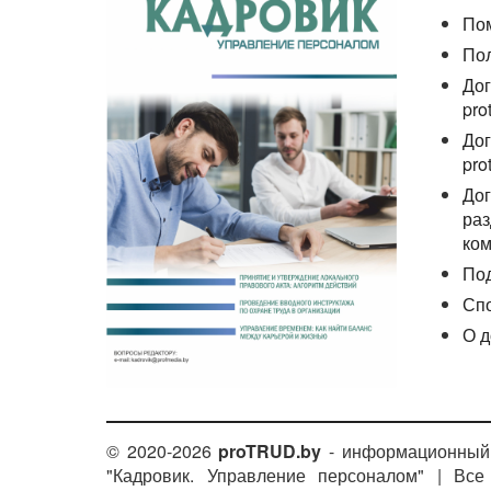
По
По
Дог
pro
Дог
pro
Дог
раз
ком
По
Сп
О д
© 2020-2026
proTRUD.by
- информационный 
"Кадровик. Управление персоналом" | Вс