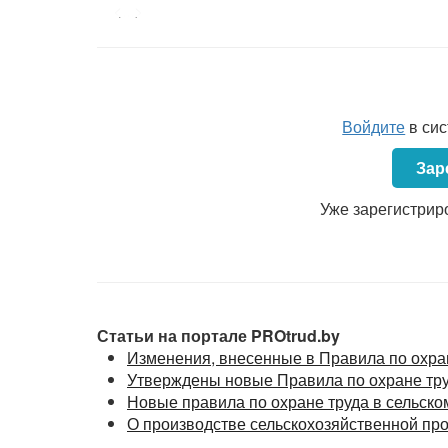
Постановлением
Министерства здравоох
<...>
утверждены Санитарные нормы и правила «Т
производственных объектов».
При организации труда на свиноводч
руководствоваться Санитарными нормами и 
сельскохозяйственную деятельность», утвер
Войдите
в си
Республики Беларусь от 08.02.2016 № 16.
Зар
Уже зарегистрир
Статьи на портале PROtrud.by
Изменения, внесенные в Правила по охра
Утверждены новые Правила по охране тру
Новые правила по охране труда в сельско
О производстве сельскохозяйственной про