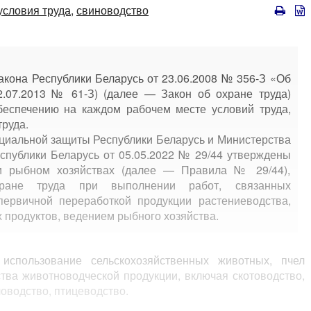
условия труда,
свиноводство
кона Республики Беларусь от 23.06.2008 № 356-З «Об
2.07.2013 № 61-З) (далее — Закон об охране труда)
беспечению на каждом рабочем месте условий труда,
руда.
циальной защиты Республики Беларусь и Министерства
еспублики Беларусь от 05.05.2022 № 29/44 утверждены
и рыбном хозяйствах (далее — Правила № 29/44),
ране труда при выполнении работ, связанных
первичной переработкой продукции растениеводства,
 продуктов, ведением рыбного хозяйства.
пользование сельскохозяйственных животных, пчел
тва животноводческой продукции, включая скотоводство,
ловодство, птицеводство.