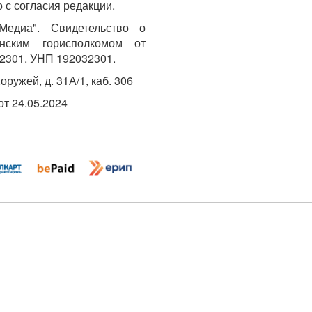
 с согласия редакции.
едиа". Свидетельство о
инским горисполкомом от
2301. УНП 192032301.
Хоружей, д. 31А/1, каб. 306
т 24.05.2024