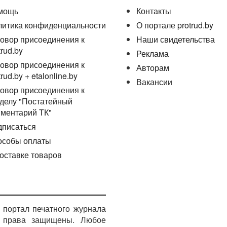
мощь
Контакты
литика конфиденциальности
О портале protrud.by
овор присоединения к
Наши свидетельства
trud.by
Реклама
овор присоединения к
Авторам
trud.by + etalonline.by
Вакансии
овор присоединения к
делу "Постатейный
ментарий ТК"
дписаться
особы оплаты
оставке товаров
портал печатного журнала
е права защищены. Любое