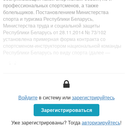
профессиональных спортсменов, а также
болельщиков. Постановлением Министерства
спорта и туризма Республики Беларусь,
Министерства труда и социальной защиты
Республики Беларусь от 28.11.2014 № 73/102
установлена примерная форма контракта со
спортсменом-инструктором национальной команды
Республики Беларусь по виду спорта (далее —
Примерная форма контракта). Согласно п. 3.6
<...>
Примерной формы контракта работник обязуется
соблюдать установленные нормативными
правовыми актами (документами) требования по
охране труда и безопасному ведению работ,
использовать и правильно применять средства
Войдите
в систему или
зарегистрируйтесь
индивидуальной защиты. В свою очередь
наниматель обязан обеспечивать здоровые и
Зарегистрироваться
безопасные условия труда, соблюдать
установленные нормативными правовыми актами
Уже зарегистрированы? Тогда
авторизируйтесь
!
требования по охране труда и предоставлять
гарантии и компенсации за работу с вредными и