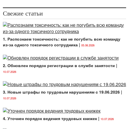
(или) опасными условиями труда. При отсутствии в
НПА требований, обеспечивающих безопасные
Свежие статьи
условия труда, наниматель принимает меры по
обеспечению здоровых и безопасных условий труда
(п. 6.8 Примерной формы контракта).
1. Распознаем токсичность: как не погубить всю команду
из-за одного токсичного сотрудника
|
05.08.2026
2. Обновлен порядок регистрации в службе занятости
|
10.07.2026
3. Новые штрафы по трудовым нарушениям с 19.06.2026
|
10.07.2026
4. Уточнен порядок ведения трудовых книжек
|
10.07.2026