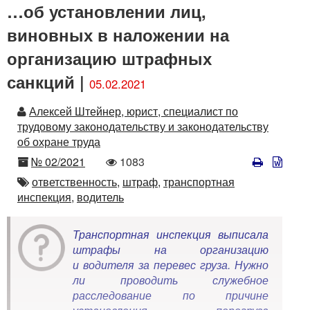
…об установлении лиц,
виновных в наложении на
организацию штрафных
санкций |
05.02.2021
Автор
Алексей Штейнер, юрист, специалист по
трудовому законодательству и законодательству
об охране труда
Номер
Количество
№ 02/2021
1083
просмотров
Автор
ответственность,
штраф,
транспортная
инспекция,
водитель
Транспортная инспекция выписала
штрафы на организацию
и водителя за перевес груза. Нужно
ли проводить служебное
расследование по причине