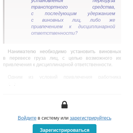
установления перегруза
транспортного средства,
с последующим удержанием
с виновных лиц, либо же
привлечением к дисциплинарной
ответственности?
Нанимателю необходимо установить виновных
в перевесе груза лиц, с целью возможного их
привлечения к дисциплинарной ответственности.
Одним из условий привлечения работника
к материальной ответственности, является наличие
<...>
ущерба, причиненного нанимателю при исполнении
трудовых обязанностей (
п. 1
ч. 1 ст. 400 ТК).
Согласно ч. 2
ст. 400
ТК при определении размера
ущерба учитывается только реальный ущерб,
упущенная выгода не учитывается, за исключением
Войдите
в систему или
зарегистрируйтесь
случая причинения ущерба не при исполнении
трудовых обязанностей (
п. 6
ст. 404 ТК). Под
Зарегистрироваться