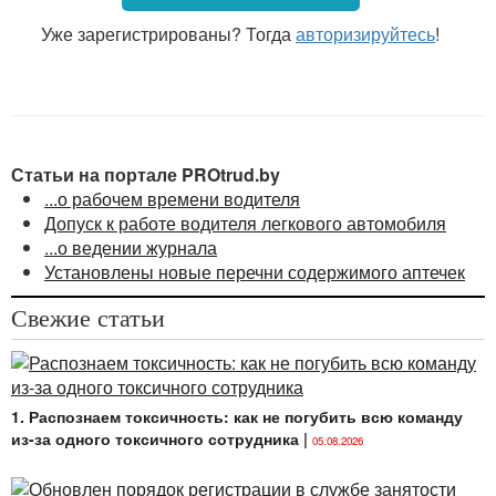
реальным ущербом понимаются утрата, ухудшение
или понижение ценности имущества, влекущие
Уже зарегистрированы? Тогда
авторизируйтесь
!
необходимость для нанимателя произвести затраты
на восстановление, приобретение имущества или
иных ценностей либо произвести излишние
денежные выплаты (за исключением штрафов,
взыскиваемых с нанимателя).
Статьи на портале PROtrud.by
...о рабочем времени водителя
За противоправное, виновное неисполнение или
Допуск к работе водителя легкового автомобиля
ненадлежащее исполнение работником своих
...о ведении журнала
трудовых обязанностей (дисциплинарный проступок)
Установлены новые перечни содержимого аптечек
устанавливается дисциплинарная ответственность.
Порядок и срок привлечения работника
Свежие статьи
к дисциплинарной ответственности установлены
главой 14
ТК. Так, согласно ч. 1
ст. 199
ТК до
применения дисциплинарного взыскания
наниматель обязан затребовать письменное
1. Распознаем токсичность: как не погубить всю команду
объяснение работника.
из-за одного токсичного сотрудника
|
05.08.2026
<...>