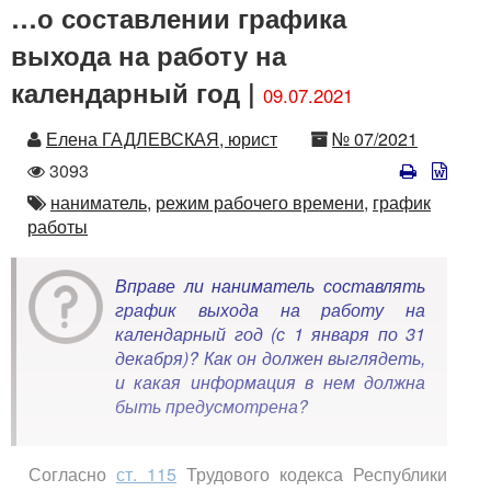
…о составлении графика
выхода на работу на
календарный год |
09.07.2021
Автор
Номер
Елена ГАДЛЕВСКАЯ, юрист
№ 07/2021
Количество
3093
просмотров
Автор
наниматель,
режим рабочего времени,
график
работы
Вправе ли наниматель составлять
график выхода на работу на
календарный год (с 1 января по 31
декабря)? Как он должен выглядеть,
и какая информация в нем должна
быть предусмотрена?
Согласно
ст. 115
Трудового кодекса Республики