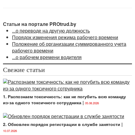
применяемого у нанимателя, и определяется
правилами внутреннего трудового распорядка или
графиком работ (сменности). График работ
Статьи на портале PROtrud.by
(сменности) утверждается нанимателем по
...о переводе на другую должность
согласованию с профсоюзом. Установленный режим
Порядок изменения режима рабочего времени
рабочего времени доводится до ведома работников
Положение об организации суммированного учета
не позднее одного месяца до введения его
рабочего времени
в действие.
...о рабочем времени водителя
Свежие статьи
1. Распознаем токсичность: как не погубить всю команду
из-за одного токсичного сотрудника
|
05.08.2026
2. Обновлен порядок регистрации в службе занятости
|
10.07.2026