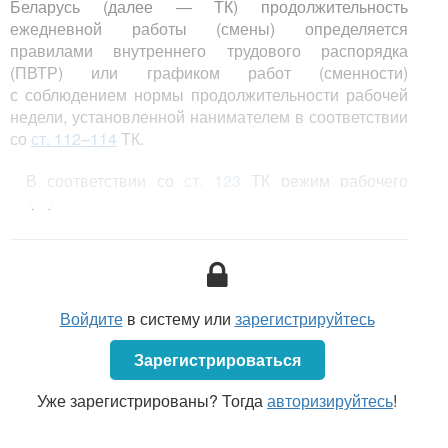
Беларусь (далее — ТК) продолжительность
ежедневной работы (смены) определяется
правилами внутреннего трудового распорядка
(ПВТР) или графиком работ (сменности)
с соблюдением нормы продолжительности рабочей
недели, установленной нанимателем в соответствии
со
ст. 112–114
ТК.
В соответствии со
ст. 123
ТК режим рабочего
времени — это порядок распределения
<...>
нанимателем установленных ТК для работников
норм ежедневной и еженедельной
продолжительности рабочего времени и времени
отдыха на протяжении суток, недели, месяца
и других календарных периодов. Режим рабочего
Войдите
в систему или
зарегистрируйтесь
времени определяет время начала и окончания
рабочего дня (смены), время обеденного и других
Зарегистрироваться
перерывов, последовательность чередования
работников по сменам, рабочие и выходные дни.
Уже зарегистрированы? Тогда
авторизируйтесь
!
Режим рабочего времени работников
разрабатывается исходя из режима работы,