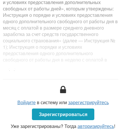
и условиях предоставления дополнительных
свободных от работы дней», которым утверждены:
Инструкция о порядке и условиях предоставления
одного дополнительного свободного от работы дня в
месяц с оплатой в размере среднего дневного
заработка за счет средств государственного
социального страхования» (далее — Инструкция №
1); Инструкция о порядке и условиях
предоставления одного дополнительного
свободного от работы дня в неделю с оплатой в
размере среднего дневного заработка (далее —
<...>
Инструкция № 2). Порядок и условия
предоставления одного дополнительного
свободного от работы дня в месяц с оплатой в
размере среднедневного заработка за счет средств
государственного социального страхования.
Войдите
в систему или
зарегистрируйтесь
Зарегистрироваться
Уже зарегистрированы? Тогда
авторизируйтесь
!