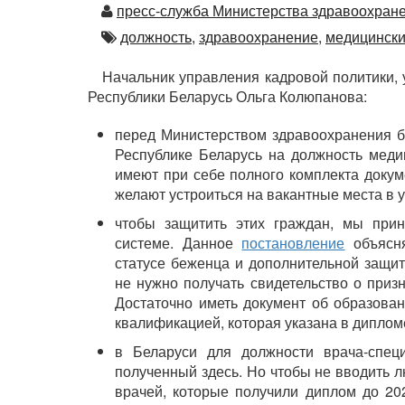
Автор
пресс-служба Министерства здравоохране
Автор
должность,
здравоохранение,
медицински
Начальник управления кадровой политики,
Республики Беларусь Ольга Колюпанова:
перед Министерством здравоохранения б
Республике Беларусь на должность медиц
имеют при себе полного комплекта докум
желают устроиться на вакантные места в 
чтобы защитить этих граждан, мы при
системе. Данное
постановление
объясня
статусе беженца и дополнительной защи
не нужно получать свидетельство о приз
Достаточно иметь документ об образован
квалификацией, которая указана в диплом
в Беларуси для должности врача-спец
полученный здесь. Но чтобы не вводить 
врачей, которые получили диплом до 202