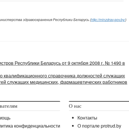
нистерства здравоохранения Республики Беларусь (
http://minzdrav.gov.by/
)
тров Республики Беларусь от 9 октября 2008 г. № 1490 в
о квалификационного справочника должностей служащих
тей служащих медицинских, фармацевтических работников
вателям
О нас
мощь
Контакты
литика конфиденциальности
О портале protrud.by