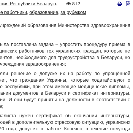
Количество
ния Республики Беларусь
812
просмотров
е работники,
образование,
за рубежом
 учреждений образования Министерства здравоохранения
ыла поставлена задача – упростить процедуру приема в
инских работников тех украинских граждан, которые не
ентов, необходимого для трудоустройства в Беларуси, но
учреждения здравоохранения;
няли решение о допуске их на работу по упрощённой
ет, что гражданам Украины, которые ходатайствуют о
те республики, при этом имеющие медицинские дипломы,
нании документов в Беларуси и сертификат интернатуры.
ии. И они будут приняты на должности в соответствии с
е;
иалиста нужен сертификат об окончании интернатуры,
людей в дополнительную стрессовую ситуацию, украинских
0 года, допустят к работе. Конечно, в течение полугода