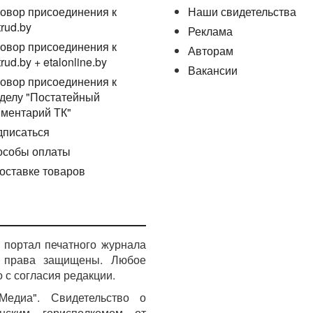
овор присоединения к
Наши свидетельства
trud.by
Реклама
овор присоединения к
Авторам
trud.by + etalonline.by
Вакансии
овор присоединения к
делу "Постатейный
ментарий ТК"
дписаться
особы оплаты
оставке товаров
портал печатного журнала
е права защищены. Любое
 с согласия редакции.
едиа". Свидетельство о
инским горисполкомом от