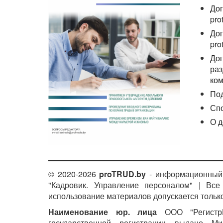
Дог
pro
Дог
pro
Дог
раз
ком
По
Сп
О д
© 2020-2026
proTRUD.by
- информационный 
"Кадровик. Управление персоналом" | Вс
использование материалов допускается только
Наименование юр. лица
ООО "РегистрМ
государственной регистрации выдано М