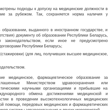
мотрены подходы к допуску на медицинские должности в
ние за рубежом. Так, сохраняется норма наличия у
 образовании, выданного в иностранном государстве, и
етствия) документу об образовании Республики Беларусь,
м законодательством, если иное не предусмотрено
оговорами Республики Беларусь;
(стажировки) (для лиц, получивших высшее медицинское,
одательством.
шие медицинское, фармацевтическое образование за
глашенные Министерством здравоохранения или
втическими научными организациями и прибывшие на
дународного обмена достижениями медицинской и
астии в проведении высокотехнологичных медицинских
кой помощи, передовых медицинских и фармацевтических
иков системы здравоохранения и других мероприятий.