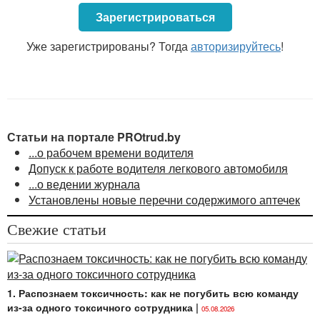
действовавшие
Правила № 180/128
, новые
Правила
Зарегистрироваться
№ 78/104
состоят из 6 глав.
При этом положения
Правил № 78/104
более
Уже зарегистрированы? Тогда
авторизируйтесь
!
существенно детализированы и состоят из 241
пункта (ранее действовавшие
Правила № 180/128
включали в себя 212 пунктов).
Статьи на портале PROtrud.by
...о рабочем времени водителя
Допуск к работе водителя легкового автомобиля
...о ведении журнала
Установлены новые перечни содержимого аптечек
Свежие статьи
1. Распознаем токсичность: как не погубить всю команду
из-за одного токсичного сотрудника
|
05.08.2026