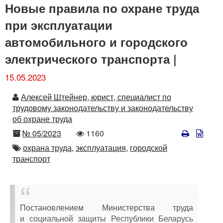
Новые правила по охране труда
при эксплуатации
автомобильного и городского
электрического транспорта |
15.05.2023
Автор
Алексей Штейнер, юрист, специалист по
трудовому законодательству и законодательству
об охране труда
Номер
Количество
№ 05/2023
1160
просмотров
Автор
охрана труда,
эксплуатация,
городской
транспорт
Постановлением Министерства труда
и социальной защиты Республики Беларусь