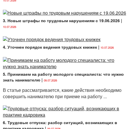
10.07.2026
государственных секретах» (далее —
Постановление № 325).
3. Новые штрафы по трудовым нарушениям с 19.06.2026
|
Согласно новой редакции
п. 1.2
Постановления
10.07.2026
№ 325 устанавливаются надбавки:
1) работникам в следующих размерах от тарифной
4. Уточнен порядок ведения трудовых книжек
|
ставки (тарифного оклада), оклада на период их
10.07.2026
доступа к государственным секретам:
имеющим степень секретности «особой
5. Принимаем на работу молодого специалиста: что нужно
важности» — 8 %;
знать нанимателю
|
09.07.2026
имеющим степень секретности «совершенно
В статье рассматривается, какие действия необходимо
секретно» — 5 %;
совершить нанимателю при приеме на работу ...
имеющим степень секретности «секретно» —
3 %;
2) работникам подразделений по защите
6. Трудовые отпуска: разбор ситуаций, возникающих в
государственных секретов в государственных
практике кадровика
|
09.07.2026