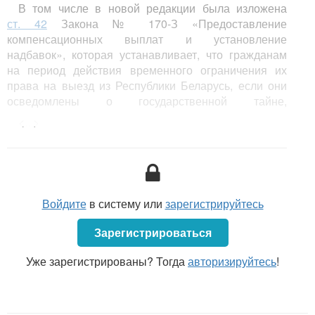
В том числе в новой редакции была изложена
ст. 42
Закона № 170-З «Предоставление
компенсационных выплат и установление
надбавок», которая устанавливает, что гражданам
на период действия временного ограничения их
права на выезд из Республики Беларусь, если они
осведомлены о государственной тайне,
предоставляются компенсационные выплаты. Здесь
<...>
же говорится, что:
работникам устанавливаются надбавки на
период доступа к государственным секретам
в зависимости от степени секретности (ч. 2
Войдите
в систему или
зарегистрируйтесь
ст. 42
);
Зарегистрироваться
работникам подразделений по защите
государственных секретов дополнительно
Уже зарегистрированы? Тогда
авторизируйтесь
!
к указанным выше надбавкам устанавливаются
надбавки за работу в этих подразделениях (ч. 3
ст. 42
).