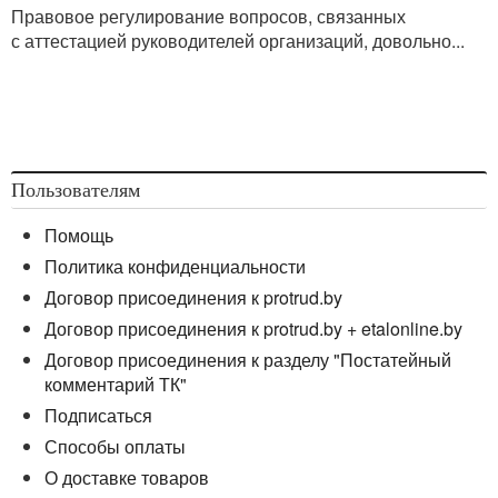
секретам и работникам подразделений по защите
Правовое регулирование вопросов, связанных
государственных секретов за стаж работы
с аттестацией руководителей организаций, довольно...
в указанных подразделениях, утвержденное
Постановлением № 325
, в том числе название этого
документа изложено в новой редакции —
«Положение о предоставлении компенсационных
выплат гражданам и надбавок работникам в сфере
государственных секретов».
Пользователям
<...>
Помощь
Политика конфиденциальности
Договор присоединения к protrud.by
Договор присоединения к protrud.by + etalonline.by
Договор присоединения к разделу "Постатейный
комментарий ТК"
Подписаться
Способы оплаты
О доставке товаров