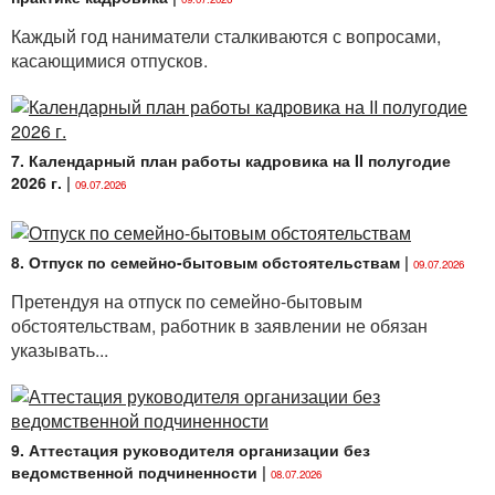
органах и иных организациях, осуществляющих
Каждый год наниматели сталкиваются с вопросами,
деятельность с использованием государственных
касающимися отпусков.
секретов, за работу в указанных подразделениях
в размере 15 % тарифной ставки (тарифного
оклада), оклада, должностного оклада.
7. Календарный план работы кадровика на II полугодие
Предусмотрено, что при установлении работникам
2026 г.
|
повышений тарифных ставок (тарифных окладов)
09.07.2026
в соответствии с законодательством, локальными
правовыми актами указанные выше надбавки
устанавливаются от суммы тарифной ставки
8. Отпуск по семейно-бытовым обстоятельствам
|
09.07.2026
(тарифного оклада) и ее (его) повышений.
Претендуя на отпуск по семейно-бытовым
обстоятельствам, работник в заявлении не обязан
Постановлением № 134
некоторые изменения
указывать...
внесены также в Положение о порядке
предоставления компенсационных выплат
гражданам на период действия временного
ограничения их права на выезд из Республики
9. Аттестация руководителя организации без
Беларусь и установления надбавок от оклада
ведомственной подчиненности
|
работникам на период их доступа к государственным
08.07.2026