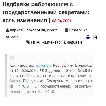
Надбавки работающим с
государственными секретами:
есть изменения |
08.04.2021
Автор
Номер
Кирилл Прокопович, юрист
№ 04/2021
Количество
2265
просмотров
Автор
НПА,
комментарий,
надбавки
Как известно,
Законом
Республики Беларусь
от 10.12.2020 № 65-З (далее — Закон № 65-З)
были внесены многочисленные изменения в
Закон
Республики Беларусь от 19.07.2010
№ 170-З «О государственных секретах»
(далее — Закон № 170-З).