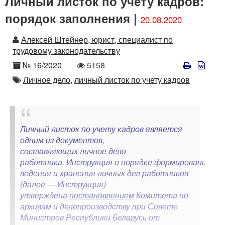
Личный листок по учету кадров:
порядок заполнения |
20.08.2020
Автор
Алексей Штейнер, юрист, специалист по
трудовому законодательству
Номер
Количество
№ 16/2020
5158
просмотров
Автор
Личное дело,
личный листок по учету кадров
Личный листок по учету кадров является
одним из документов,
составляющих личное дело
работника.
Инструкция
о порядке формирования,
ведения и хранения личных дел работников
(далее — Инструкция)
утверждена
постановлением
Комитета по
архивам и делопроизводству при Совете
Министров Республики Беларусь от