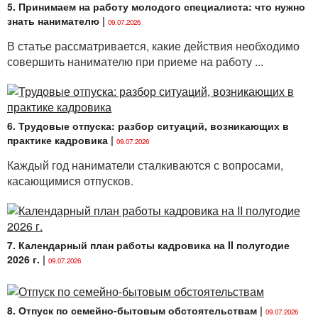
5. Принимаем на работу молодого специалиста: что нужно
и изменения в учетных сведениях о работнике после
знать нанимателю
|
09.07.2026
заполнения личного листка по учету
кадров отражаются в дополнении к личному листку
В статье рассматривается, какие действия необходимо
по учету кадров, которое оформляется по форме
совершить нанимателю при приеме на работу ...
согласно
приложению 3
к Инструкции.
Личный листок по учету кадров оформляется по
установленной форме согласно
приложению 2
6. Трудовые отпуска: разбор ситуаций, возникающих в
к Инструкции. По форме личный листок по учету
практике кадровика
|
кадров представляет собой анкету установленной
09.07.2026
формы, в которой принимаемый на работу
Каждый год наниматели сталкиваются с вопросами,
сотрудник должен указать сведения о себе на
касающимися отпусков.
основании имеющихся у него документов (паспорта,
военного билета, трудовой книжки, свидетельства
о рождении, свидетельства о браке и др.).
При заполнении личного листка по учету
7. Календарный план работы кадровика на II полугодие
кадров соблюдаются следующие требования:
2026 г.
|
09.07.2026
— на все вопросы личного листка по учету кадров
должны быть даны исчерпывающие ответы, которые
8. Отпуск по семейно-бытовым обстоятельствам
|
не должны носить односложный характер «да»,
09.07.2026