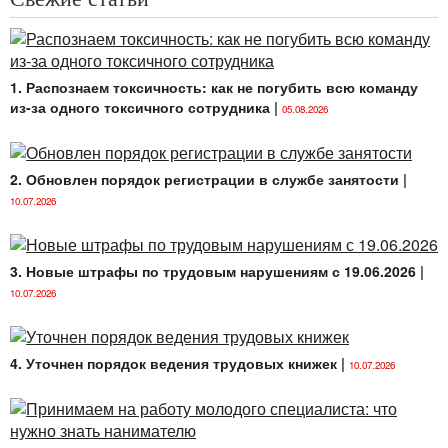
на работу (назначении на должность),
соответственно, тогда и должен быть заполнен
личный листок по учету кадров.
1. Распознаем токсичность: как не погубить всю команду
Личный листок по учету кадров заполняется
из-за одного токсичного сотрудника
|
05.08.2026
поступающим на работу собственноручно в одном
экземпляре без помарок и исправлений на
основании паспорта, военного билета, трудовой
книжки, документов об образовании и иных личных
2. Обновлен порядок регистрации в службе занятости
|
документов.
10.07.2026
Полнота и правильность заполнения проверяются
работником кадровой службы (специалистом по
3. Новые штрафы по трудовым нарушениям с 19.06.2026
|
кадрам), который сверяет соответствие записей,
10.07.2026
сделанных в личном листке, записям в документах.
Контроль за оформлением и хранением личных дел,
соответственно, и личных листков по учету кадров,
4. Уточнен порядок ведения трудовых книжек
|
возлагается на руководителя организации (
п. 4
10.07.2026
Инструкции № 2).
Изменения и дополнения в личный листок по учету
кадров не вносятся. Новые данные о работе