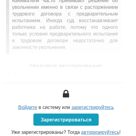
наниматели часто принимают решение об
увольнении именно в связи с расторжением
трудового договора с предварительным
испытанием. Иногда суд восстанавливает
работника на работе, потому что одного
только условия предварительного испытания
в трудовом договоре недостаточно для
законности увольнения.
ПРАВОВОЕ РЕГУЛИРОВАНИЕ
<...>
Трудовой кодекс
Республики Беларусь (далее —
ТК);
постановление
Министерства труда Республики
Беларусь от 05.04.2000 № 46 «Об утверждении
Войдите
в систему или
зарегистрируйтесь
Типовых правил внутреннего трудового
распорядка» (далее — постановление № 46);
Зарегистрироваться
Инструкция
о порядке ведения трудовых книжек,
Уже зарегистрированы? Тогда
утвержденная постановлением Министерства
авторизируйтесь
!