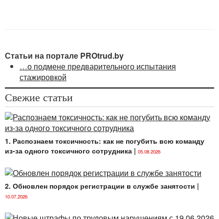
труда и социальной защиты Республики
Беларусь от 16.06.2014 № 40 (далее —
Инструкция № 40);
постановление
Пленума Верховного Суда
Республики Беларусь от 29.03.2001 № 2 «О
Статьи на портале PROtrud.by
некоторых вопросах применения судами
…о подмене предварительного испытания
законодательства о труде» (далее —
стажировкой
постановление № 2).
Свежие статьи
1. Распознаем токсичность: как не погубить всю команду
из-за одного токсичного сотрудника
|
05.08.2026
2. Обновлен порядок регистрации в службе занятости
|
10.07.2026