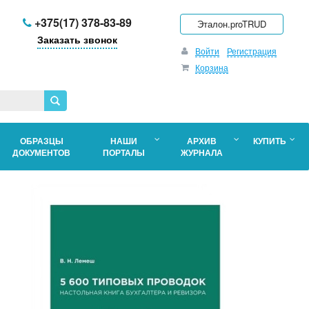
+375(17) 378-83-89
Эталон.proTRUD
Заказать звонок
Войти
Регистрация
Корзина
ОБРАЗЦЫ
НАШИ
АРХИВ
КУПИТЬ
ДОКУМЕНТОВ
ПОРТАЛЫ
ЖУРНАЛА
во
ов