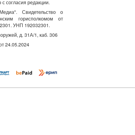
 с согласия редакции.
едиа". Свидетельство о
инским горисполкомом от
2301. УНП 192032301.
Хоружей, д. 31А/1, каб. 306
т 24.05.2024