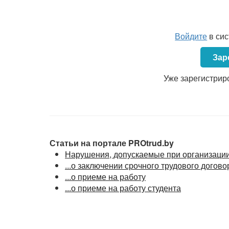
Войдите
в си
Зар
Уже зарегистрир
Статьи на портале PROtrud.by
Нарушения, допускаемые при организации 
...о заключении срочного трудового догово
...о приеме на работу
...о приеме на работу студента