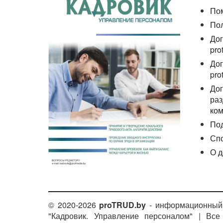
По
По
Дог
pro
Дог
pro
Дог
раз
ком
По
Сп
О д
© 2020-2026
proTRUD.by
- информационный 
"Кадровик. Управление персоналом" | Вс