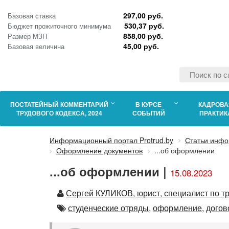
297,00 руб.
Базовая ставка
530,37 руб.
Бюджет прожиточного минимума
858,00 руб.
Размер МЗП
45,00 руб.
Базовая величина
ПОСТАТЕЙНЫЙ КОММЕНТАРИЙ
В КУРСЕ
КАДРОВА
ТРУДОВОГО КОДЕКСА, 2024
СОБЫТИЙ
ПРАКТИК
Информационный портал Protrud.by
Статьи инфо
Оформление документов
...об оформлении
...об оформлении |
15.08.2023
Автор
Сергей КУЛИКОВ, юрист, специалист по т
Автор
студенческие отряды,
оформление,
догов