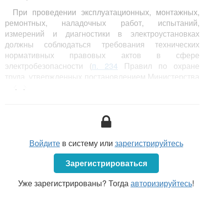
При проведении эксплуатационных, монтажных,
ремонтных, наладочных работ, испытаний,
измерений и диагностики в электроустановках
должны соблюдаться требования технических
нормативных правовых актов в сфере
электробезопасности (
п. 234
Правил по охране
труда, утвержденных постановлением Министерства
<...>
труда и социальной защиты Республики Беларусь от
01.07.2021 № 53).
С 1 июля 2022 г. введен в действие технический
кодекс установившейся практики ТКП 427-2022
(33240) «Электроустановки. Правила по
Войдите
в систему или
зарегистрируйтесь
обеспечению безопасности при эксплуатации»,
утвержденный
постановлением
Министерства
Зарегистрироваться
энергетики Республики Беларусь от 09.03.2022 № 10
(далее — ТКП 427-2022).
Уже зарегистрированы? Тогда
авторизируйтесь
!