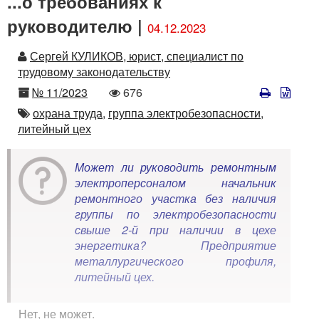
...о требованиях к
руководителю |
04.12.2023
Автор
Сергей КУЛИКОВ, юрист, специалист по
трудовому законодательству
Номер
Количество
№ 11/2023
676
просмотров
Автор
охрана труда,
группа электробезопасности,
литейный цех
Может ли руководить ремонтным
электроперсоналом начальник
ремонтного участка без наличия
группы по электробезопасности
свыше 2-й при наличии в цехе
энергетика? Предприятие
металлургического профиля,
литейный цех.
Нет, не может.