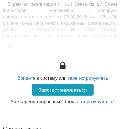
В рамках реализации
п. 16.1
Указа № 27 Совет
Министров Республики Беларусь
принял
постановление
от 28.02.2019 № 138 «Об
оплате труда работников бюджетных организаций»
(далее — Постановление № 138), которое
определило, что для оплаты труда работников
бюджетных организаций с 1 января 2020 г. будут
<...>
применяться:
- базовая ставка в размере 180 рублей;
- тарифная сетка (
приложение 1
к Постановлению
№ 138).
Войдите
в систему или
зарегистрируйтесь
...
Зарегистрироваться
Уже зарегистрированы? Тогда
авторизируйтесь
!
Свежие статьи