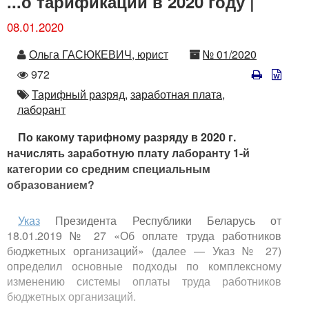
...о тарификации в 2020 году |
08.01.2020
Автор
Номер
Ольга ГАСЮКЕВИЧ, юрист
№ 01/2020
Количество
972
просмотров
Автор
Тарифный разряд,
заработная плата,
лаборант
По какому тарифному разряду в 2020 г.
начислять заработную плату лаборанту 1-й
категории со средним специальным
образованием?
Указ
Президента Республики Беларусь от
18.01.2019 № 27 «Об оплате труда работников
бюджетных организаций» (далее — Указ № 27)
определил основные подходы по комплексному
изменению системы оплаты труда работников
бюджетных организаций.