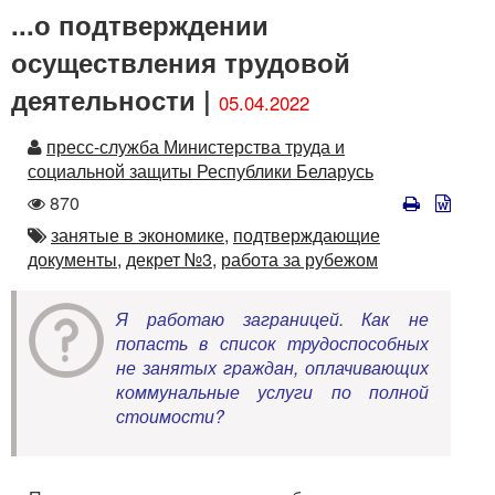
...о подтверждении
осуществления трудовой
деятельности |
05.04.2022
Автор
пресс-служба Министерства труда и
социальной защиты Республики Беларусь
Количество
870
просмотров
Автор
занятые в экономике,
подтверждающие
документы,
декрет №3,
работа за рубежом
Я работаю заграницей. Как не
попасть в список трудоспособных
не занятых граждан, оплачивающих
коммунальные услуги по полной
стоимости?