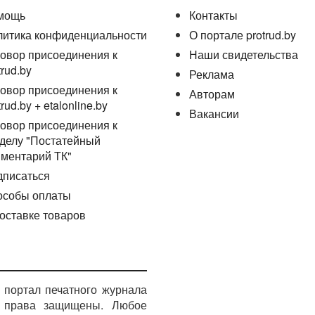
мощь
Контакты
литика конфиденциальности
О портале protrud.by
овор присоединения к
Наши свидетельства
trud.by
Реклама
овор присоединения к
Авторам
trud.by + etalonline.by
Вакансии
овор присоединения к
делу "Постатейный
ментарий ТК"
дписаться
особы оплаты
оставке товаров
портал печатного журнала
е права защищены. Любое