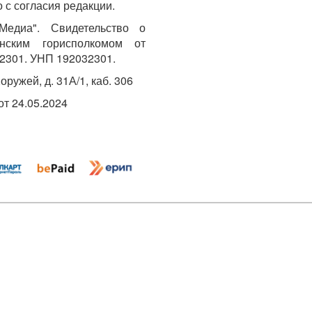
 с согласия редакции.
едиа". Свидетельство о
инским горисполкомом от
2301. УНП 192032301.
Хоружей, д. 31А/1, каб. 306
т 24.05.2024