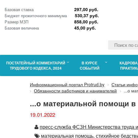
297,00 руб.
Базовая ставка
530,37 руб.
Бюджет прожиточного минимума
858,00 руб.
Размер МЗП
45,00 руб.
Базовая величина
ПОСТАТЕЙНЫЙ КОММЕНТАРИЙ
В КУРСЕ
КАДРОВА
ТРУДОВОГО КОДЕКСА, 2024
СОБЫТИЙ
ПРАКТИК
Информационный портал Protrud.by
Статьи инфо
Обязанности работников и нанимателей
...о м
...о материальной помощи в
19.01.2022
Автор
пресс-служба ФСЗН Министерства труда и
Автор
материальная помощь,
стихийное бедств