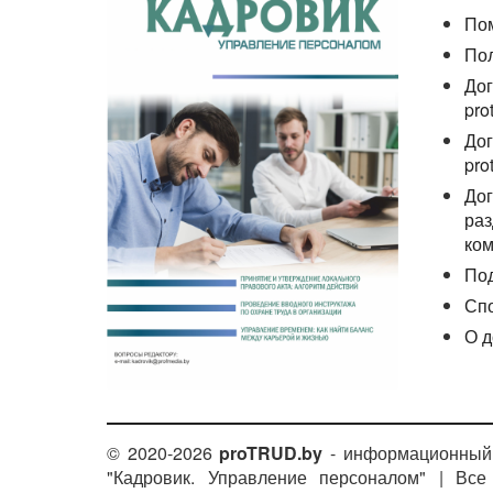
По
По
Дог
pro
Дог
pro
Дог
раз
ком
По
Сп
О д
© 2020-2026
proTRUD.by
- информационный 
"Кадровик. Управление персоналом" | Вс