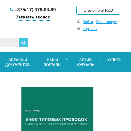
+375(17) 378-83-89
Эталон.proTRUD
Заказать звонок
Войти
Регистрация
Корзина
ОБРАЗЦЫ
НАШИ
АРХИВ
КУПИТЬ
ДОКУМЕНТОВ
ПОРТАЛЫ
ЖУРНАЛА
о
в