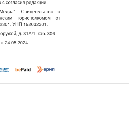
 с согласия редакции.
едиа". Свидетельство о
инским горисполкомом от
2301. УНП 192032301.
Хоружей, д. 31А/1, каб. 306
т 24.05.2024