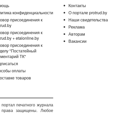
мощь
Контакты
литика конфиденциальности
О портале protrud.by
овор присоединения к
Наши свидетельства
trud.by
Реклама
овор присоединения к
Авторам
trud.by + etalonline.by
Вакансии
овор присоединения к
делу "Постатейный
ментарий ТК"
дписаться
особы оплаты
оставке товаров
портал печатного журнала
е права защищены. Любое