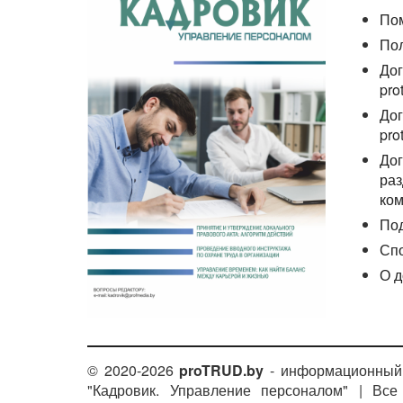
По
По
Дог
pro
Дог
pro
Дог
раз
ком
По
Сп
О д
© 2020-2026
proTRUD.by
- информационный 
"Кадровик. Управление персоналом" | Вс