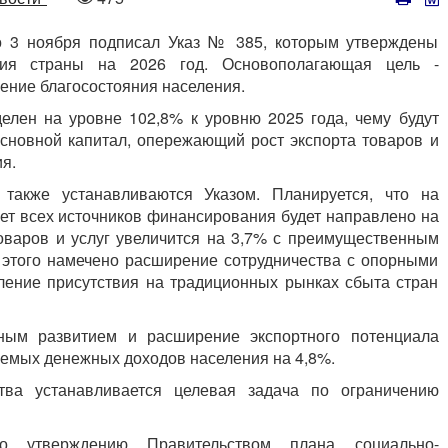
просмотров
о 3 ноября подписал Указ № 385, которым утверждены
тия страны на 2026 год. Основополагающая цель -
ение благосостояния населения.
делен на уровне 102,8% к уровню 2025 года, чему будут
сновной капитал, опережающий рост экспорта товаров и
я.
также устанавливаются Указом. Планируется, что на
ет всех источников финансирования будет направлено на
товаров и услуг увеличится на 3,7% с преимущественным
 этого намечено расширение сотрудничества с опорными
вление присутствия на традиционных рынках сбыта стран
ным развитием и расширение экспортного потенциала
аемых денежных доходов населения на 4,8%.
тва устанавливается целевая задача по ограничению
по утверждению Правительством плана социально-