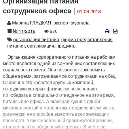
Организация питания
сотрудников офиса |
01.06.2018
Автор
Марина ГЛАДКАЯ, эксперт журнала
Номер
Количество
№ 11/2018
970
просмотров
Автор
организация питания,
форма предоставления
питания,
организация,
продукты
Организация корпоративного питания на рабочем
месте является одной из важнейших составляющих
социального пакета. Она позволяет сэкономить
общее время, затрачиваемое сотрудниками на обед.
Особенно это касается крупных компаний,
сотрудники которых физически не успевают
по¬обедать в специально отведенное на это время,
питаясь вне офиса. А офисная кухня с одной
микроволновкой и маленьким холодильником чисто
физически не способна вместить всех желающих
пообедать в фиксированный промежуток времени,
отведенный на обеденный перерыв. В чем еще