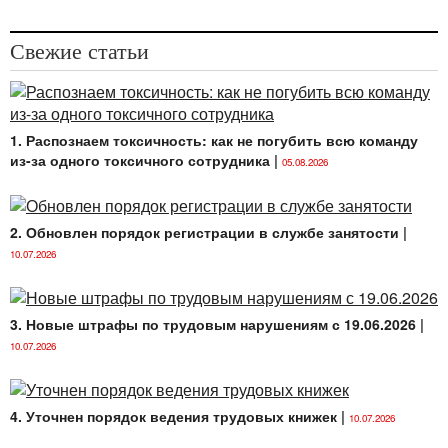
безвылазно просидел в своем кабинете. Хорошее
питание в офисе — не такая уж недостижимая
роскошь, как может показаться на первый взгляд.
Свежие статьи
Только следует помнить о том, что профессионально
организованное питание предполагает строгий
санитарный контроль продуктов, персонала, рабочих
мест на кухнях.
1. Распознаем токсичность: как не погубить всю команду
из-за одного токсичного сотрудника
|
05.08.2026
2. Обновлен порядок регистрации в службе занятости
|
10.07.2026
3. Новые штрафы по трудовым нарушениям с 19.06.2026
|
10.07.2026
4. Уточнен порядок ведения трудовых книжек
|
10.07.2026