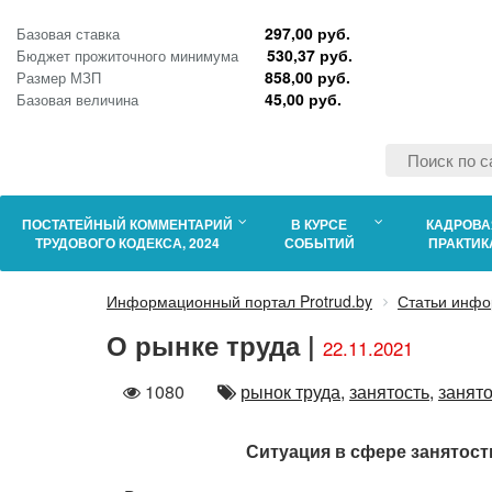
297,00 руб.
Базовая ставка
530,37 руб.
Бюджет прожиточного минимума
858,00 руб.
Размер МЗП
45,00 руб.
Базовая величина
ПОСТАТЕЙНЫЙ КОММЕНТАРИЙ
В КУРСЕ
КАДРОВА
ТРУДОВОГО КОДЕКСА, 2024
СОБЫТИЙ
ПРАКТИК
Информационный портал Protrud.by
Статьи инфо
О рынке труда |
22.11.2021
Количество
Автор
1080
рынок труда,
занятость,
занято
просмотров
Ситуация в сфере занятост