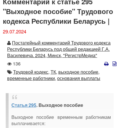
Комментарий к статье 295
"Выходное пособие" Трудового
кодекса Республики Беларусь |
29.07.2024
Автор
Постатейный комментарий Трудового кодекса
Республики Беларусь под общей редакцией Г.А.
Василевича. 2024, Минск, "РегистрМедиа"
Количество
136
просмотров
Автор
Трудовой кодекс,
ТК,
выходное пособие,
временные работники,
основания выплаты
Статья 295
. Выходное пособие
Выходное пособие временным работникам
выплачивается: