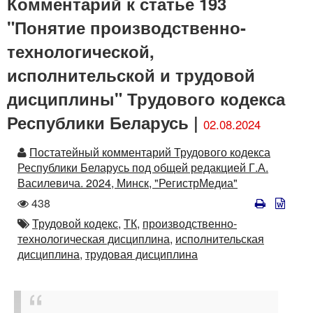
Комментарий к статье 193
"Понятие производственно-
технологической,
исполнительской и трудовой
дисциплины" Трудового кодекса
Республики Беларусь |
02.08.2024
Автор
Постатейный комментарий Трудового кодекса
Республики Беларусь под общей редакцией Г.А.
Василевича. 2024, Минск, "РегистрМедиа"
Количество
438
просмотров
Автор
Трудовой кодекс,
ТК,
производственно-
технологическая дисциплина,
исполнительская
дисциплина,
трудовая дисциплина