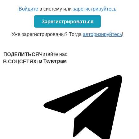
противоречащих законодательству и
Войдите
в систему или
зарегистрируйтесь
локальным правовым актам.
Зарегистрироваться
Уже зарегистрированы? Тогда
авторизируйтесь
!
Читайте нас
ПОДЕЛИТЬСЯ
в Телеграм
В СОЦСЕТЯХ: