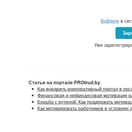
многом зависит именно от человека, его зн
к порученному делу. Высокопроизводите
высокомотивированный работник.
Войдите
в си
<...>
Зар
Уже зарегистрир
Статьи на портале PROtrud.by
Как внедрить корпоративный портал в орг
Финансовая и нефинансовая мотивация р
Борьба с рутиной. Как поддержать мотива
Как мотивировать работников в условиях 