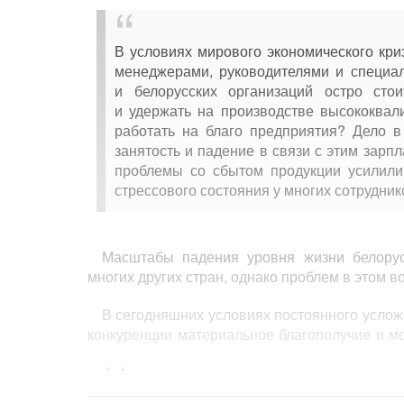
В условиях мирового экономического кри
менеджерами, руководителями и специал
и белорусских организаций остро сто
и удержать на производстве высококва
работать на благо предприятия? Дело 
занятость и падение в связи с этим зарп
проблемы со сбытом продукции усилили
стрессового состояния у многих сотрудник
Масштабы падения уровня жизни белорус
многих других стран, однако проблем в этом в
В сегодняшних условиях постоянного услож
конкуренции материальное благополучие и м
до рядового работника — зависит от общих 
<...>
отдельный работник своим трудом напрямую
производства, внедрения новых наукоемких 