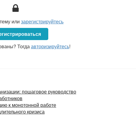
аний и навыков, умений и профессионализма, отношения
льный труд, как правило, может обеспечить только
стему или
зарегистрируйтесь
егистрироваться
ованы? Тогда
авторизируйтесь
!
анизации: пошаговое руководство
аботников
цию к монотонной работе
длительного кризиса