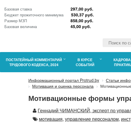
297,00 руб.
Базовая ставка
530,37 руб.
Бюджет прожиточного минимума
858,00 руб.
Размер МЗП
45,00 руб.
Базовая величина
ПОСТАТЕЙНЫЙ КОММЕНТАРИЙ
В КУРСЕ
КАДРОВА
ТРУДОВОГО КОДЕКСА, 2024
СОБЫТИЙ
ПРАКТИК
Информационный портал Protrud.by
Статьи инфо
Мотивация и оценка персонала
Мотивационные
Мотивационные формы упра
Автор
Геннадий ЧИМАНСКИЙ, эксперт по управ
Автор
мотивация,
управление персоналом,
инс