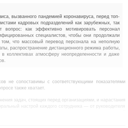
зиса, вызванного пандемией коронавируса, перед топ-
истами кадровых подразделений как зарубежных, так
ит вопрос: как эффективно мотивировать персонал
лифицированных специалистов, чтобы они продолжали
в том, что массовый перевод персонала на неполную
латы, распространение дистанционного режима работы,
 в коллективах атмосферу неопределенности и даже
ов.
ов не сопоставимы с соответствующими показателями
опросе также хватает.
нения задач, стоящих перед организациями, и нарастания
оральный настрой каждого сотрудника — от руководителя
результатов работы коллектива. В свою очередь каждый
 влияет на общие результаты. Отдача от модернизации
технологий и высокопроизводительного оборудования во