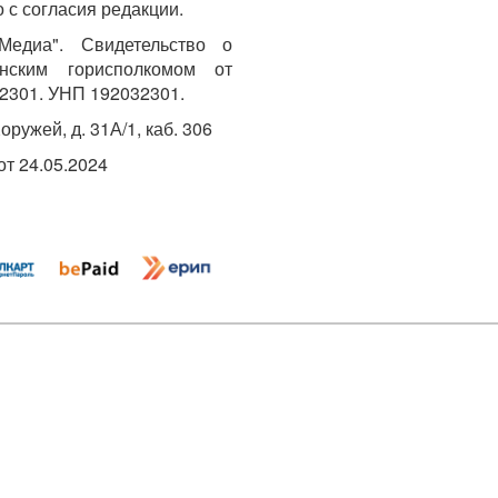
 с согласия редакции.
едиа". Свидетельство о
инским горисполкомом от
2301. УНП 192032301.
Хоружей, д. 31А/1, каб. 306
т 24.05.2024