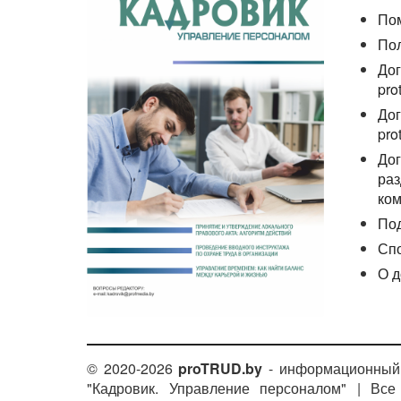
По
По
Дог
pro
Дог
pro
Дог
раз
ком
По
Сп
О д
© 2020-2026
proTRUD.by
- информационный 
"Кадровик. Управление персоналом" | Вс