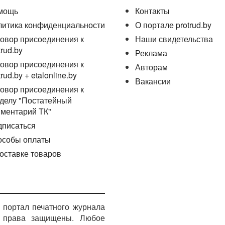
мощь
Контакты
литика конфиденциальности
О портале protrud.by
овор присоединения к
Наши свидетельства
trud.by
Реклама
овор присоединения к
Авторам
trud.by + etalonline.by
Вакансии
овор присоединения к
делу "Постатейный
ментарий ТК"
дписаться
особы оплаты
оставке товаров
портал печатного журнала
е права защищены. Любое