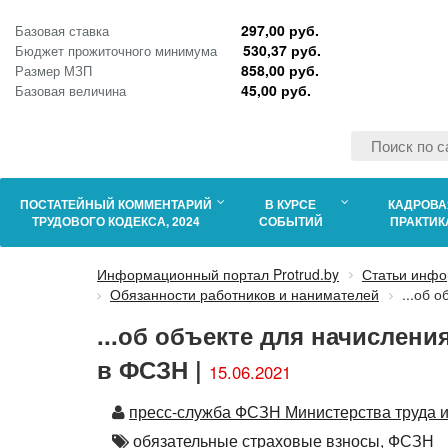
297,00 руб.
Базовая ставка
530,37 руб.
Бюджет прожиточного минимума
858,00 руб.
Размер МЗП
45,00 руб.
Базовая величина
ПОСТАТЕЙНЫЙ КОММЕНТАРИЙ
В КУРСЕ
КАДРОВА
ТРУДОВОГО КОДЕКСА, 2024
СОБЫТИЙ
ПРАКТИК
Информационный портал Protrud.by
Статьи инфо
Обязанности работников и нанимателей
...об 
...об объекте для начислен
в ФСЗН |
15.06.2021
Автор
пресс-служба ФСЗН Министерства труда и
Автор
обязательные страховые взносы,
ФСЗН