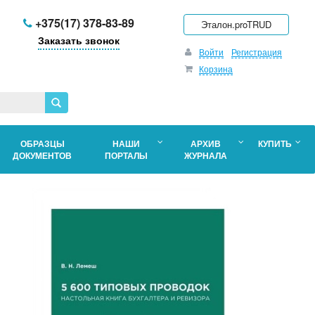
+375(17) 378-83-89
Эталон.proTRUD
Заказать звонок
Войти
Регистрация
Корзина
ОБРАЗЦЫ
НАШИ
АРХИВ
КУПИТЬ
ДОКУМЕНТОВ
ПОРТАЛЫ
ЖУРНАЛА
о
в