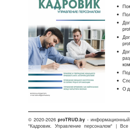
По
По
Дог
pro
Дог
pro
Дог
раз
ком
По
Сп
О д
© 2020-2026
proTRUD.by
- информационный 
"Кадровик. Управление персоналом" | Вс