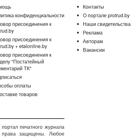
мощь
Контакты
литика конфиденциальности
О портале protrud.by
овор присоединения к
Наши свидетельства
trud.by
Реклама
овор присоединения к
Авторам
trud.by + etalonline.by
Вакансии
овор присоединения к
делу "Постатейный
ментарий ТК"
дписаться
особы оплаты
оставке товаров
портал печатного журнала
е права защищены. Любое