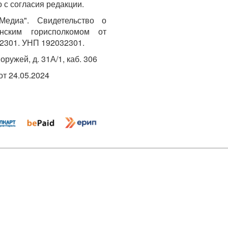
 с согласия редакции.
едиа". Свидетельство о
инским горисполкомом от
2301. УНП 192032301.
Хоружей, д. 31А/1, каб. 306
т 24.05.2024