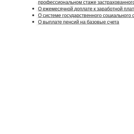
профессиональном стаже застрахованного
О ежемесячной доплате к заработной пла
О системе государственного социального 
О выплате пенсий на базовые счета