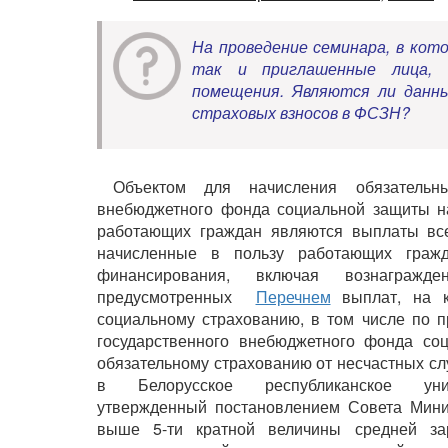
На проведение семинара, в кот
так и приглашенные лица, 
помещения. Являются ли данны
страховых взносов в ФСЗН?
Объектом для начисления обязательн
внебюджетного фонда социальной защиты на
работающих граждан являются выплаты все
начисленные в пользу работающих граж
финансирования, включая вознагражд
предусмотренных
Перечнем
выплат, на к
социальному страхованию, в том числе по 
государственного внебюджетного фонда со
обязательному страхованию от несчастных с
в Белорусское республиканское уни
утвержденный постановлением Совета Минис
выше 5-ти кратной величины средней за