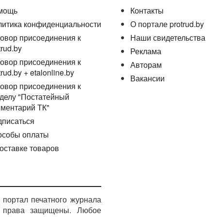
мощь
Контакты
литика конфиденциальности
О портале protrud.by
овор присоединения к
Наши свидетельства
trud.by
Реклама
овор присоединения к
Авторам
trud.by + etalonline.by
Вакансии
овор присоединения к
делу "Постатейный
ментарий ТК"
дписаться
особы оплаты
оставке товаров
портал печатного журнала
е права защищены. Любое