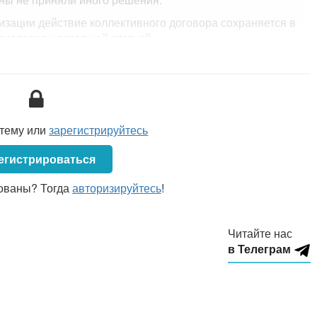
зации действие коллективного договора сохраняется в
усмотрено настоящей статьей.
ых унитарных предприятий в процессе приватизации
арных предприятий и их преобразования в открытые
твие коллективного договора в части регулирования
шений до окончания срока его действия.
стему или
зарегистрируйтесь
егистрироваться
ованы? Тогда
авторизируйтесь
!
Читайте нас
в Телеграм