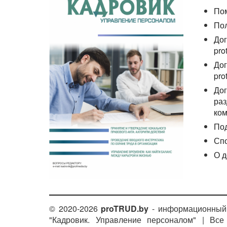
По
По
Дог
pro
Дог
pro
Дог
раз
ком
По
Сп
О д
© 2020-2026
proTRUD.by
- информационный 
"Кадровик. Управление персоналом" | Вс