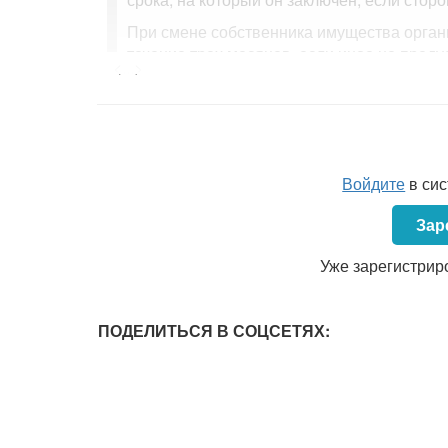
При смене собственника имущества органи
течение трех месяцев, если иное не пред
<...>
При смене собственника государственн
государственного имущества этих унит
акционерные общества сохраняется дейс
трудовых и социально-экономических отно
Войдите
в си
Зар
Уже зарегистрир
ПОДЕЛИТЬСЯ В СОЦСЕТЯХ: