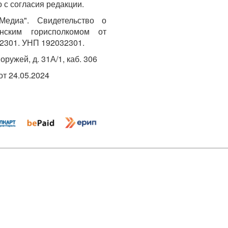
 с согласия редакции.
едиа". Свидетельство о
инским горисполкомом от
2301. УНП 192032301.
Хоружей, д. 31А/1, каб. 306
т 24.05.2024