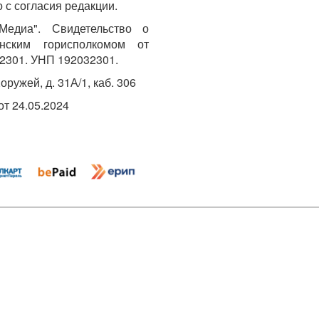
 с согласия редакции.
едиа". Свидетельство о
инским горисполкомом от
2301. УНП 192032301.
Хоружей, д. 31А/1, каб. 306
т 24.05.2024