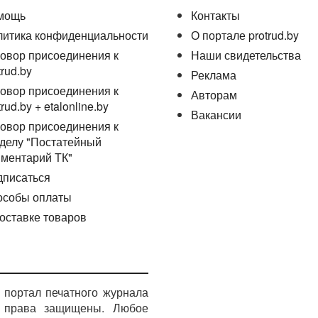
мощь
Контакты
литика конфиденциальности
О портале protrud.by
овор присоединения к
Наши свидетельства
trud.by
Реклама
овор присоединения к
Авторам
trud.by + etalonline.by
Вакансии
овор присоединения к
делу "Постатейный
ментарий ТК"
дписаться
особы оплаты
оставке товаров
портал печатного журнала
е права защищены. Любое