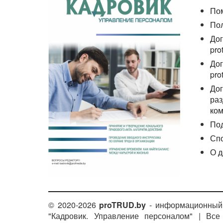
По
По
Дог
pro
Дог
pro
Дог
раз
ком
По
Сп
О д
© 2020-2026
proTRUD.by
- информационный 
"Кадровик. Управление персоналом" | Вс