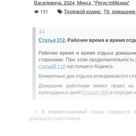
Василевича. 2024, Минск, "РегистрМедиа"
Количество
Автор
131
Трудовой кодекс,
ТК,
домашние 
просмотров
Статья 312
. Рабочее время и время от
Рабочее время и время отдыха домашни
сторонами. При этом продолжительность
статьей 112
настоящего Кодекса.
Конкретные дни отдыха оговариваются сто
Домашние работники имеют право на 
календарных дней (
статья 155
) в порядке
1. В комментируемой статье говорится 
домашних работников.